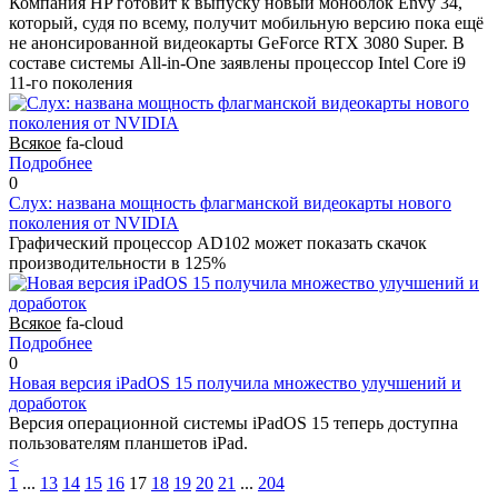
Компания HP готовит к выпуску новый моноблок Envy 34,
который, судя по всему, получит мобильную версию пока ещё
не анонсированной видеокарты GeForce RTX 3080 Super. В
составе системы All-in-One заявлены процессор Intel Core i9
11-го поколения
Всякое
fa-cloud
Подробнее
0
Слух: названа мощность флагманской видеокарты нового
поколения от NVIDIA
Графический процессор AD102 может показать скачок
производительности в 125%
Всякое
fa-cloud
Подробнее
0
Новая версия iPadOS 15 получила множество улучшений и
доработок
Версия операционной системы iPadOS 15 теперь доступна
пользователям планшетов iPad.
<
1
...
13
14
15
16
17
18
19
20
21
...
204