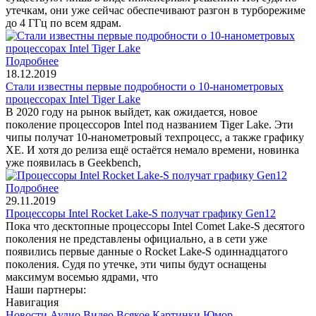
утечкам, они уже сейчас обеспечивают разгон в турборежиме
до 4 ГГц по всем ядрам.
Подробнее
18.12.2019
Стали известны первые подробности о 10-нанометровых
процессорах Intel Tiger Lake
В 2020 году на рынок выйдет, как ожидается, новое
поколение процессоров Intel под названием Tiger Lake. Эти
чипы получат 10-нанометровый техпроцесс, а также графику
XE. И хотя до релиза ещё остаётся немало времени, новинка
уже появилась в Geekbench,
Подробнее
29.11.2019
Процессоры Intel Rocket Lake-S получат графику Gen12
Пока что десктопные процессоры Intel Comet Lake-S десятого
поколения не представлены официально, а в сети уже
появились первые данные о Rocket Lake-S одиннадцатого
поколения. Судя по утечке, эти чипы будут оснащены
максимум восемью ядрами, что
Наши партнеры:
Навигация
Новости
Аудио
Видео
Всякое
Картинки
Юмор