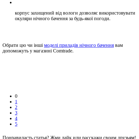
корпус захищений від вологи дозволяє використовувати
окуляри нічного бачення за будь-якої погоди.
Обрати цю чи інші
моделі приладів нічного бачення
вам
допоможуть у магазині Comtrade.
0
1
2
3
4
5
Понравиласть статья? Жми лайк или расскажи своим друзьям!