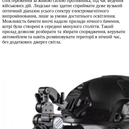
спостереження за живою силою противника, під час ведення
військових дій. Людське око здатне сприймати дуже вузький
оптичний діапазон усього спектру електромагнітного
випромінювання, лише за умови достатнього освітлення.
Можливість бачити вночі надали прилади нічного бачення,
котрі були створені в середині минулого століття. Такий
прилад дозволяє розбирати та збирати спорядження, керувати
автомобілем та навіть розміновувати території в нічний час,
без додаткових джерел світла.