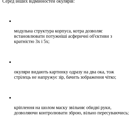
Серед інших відмінностей окулярів:
модульна структура корпуса, котра дозволяє
встановлювати потужніші асферичні об'єктиви з
кратністю 3х і 5х;
окуляри видають картинку одразу на два ока, тож
стрілець не напружує зір, бачить зображення чітко;
кріплення на шолом маску звільняє обидві руки,
дозволяючи контролювати зброю, вільно пересуваючись;