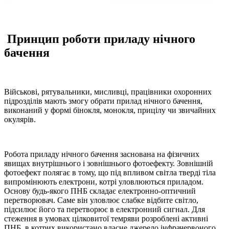
Принцип роботи приладу нічного
бачення
Військові, рятувальники, мисливці, працівники охоронних
підрозділів мають змогу обрати прилад нічного бачення,
виконаний у формі бінокля, монокля, прицілу чи звичайних
окулярів.
Робота приладу нічного бачення заснована на фізичних
явищах внутрішнього і зовнішнього фотоефекту. Зовнішній
фотоефект полягає в тому, що під впливом світла тверді тіла
випромінюють електрони, котрі уловлюються приладом.
Основу будь-якого ПНБ складає електронно-оптичний
перетворювач. Саме він уловлює слабке відбите світло,
підсилює його та перетворює в електронний сигнал. Для
стеження в умовах цілковитої темряви розроблені активні
ПНБ, в котрих використано власне джерело інфрачервоного