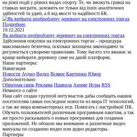
на різні події у різних видах спорту. Те, чи зможуть гравці на
ставках виграти, залежить не тільки від їхніх аналітичних
здібностей та удачі, а й від якості та надійності БК.
Подробнее
19.12.2021
Як вибрати необроблену деревину на електронних торгах
Здійснення покупки на електронних торгах – процедура
максимально безпечна, оскільки захищена законодавчо та
регулюється суворими правилами. Тому багато хто вважає за
краще вибирати деревину саме на даній платформі.
Наши партнеры:
Навигация
Новости
Аудио
Видео
Всякое
Картинки
Юмор
Дополнительно
Обратная связь
Реклама
Правила
Аниме
Игры
RSS
Немного о сайте
Наш сайт создан группой интузиастов дабы сообщать нашим
посетителям самые последние новости из мира IT технологий,
а так же мира компьютерных игр. Помогать с настройкой ПК.
Обучать пользователей различным програмным пакетам, а так
же просто расказывать о новых программах для создания
приложений. Не обошли мы внимание и различные видео
мануалы по созданию видео или аудио редакторы.
Партнеры