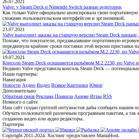
26.07.2021
Valve: у Steam Deck и Nintendo Switch разные аудитории
Как только Valve официально анонсировала свою портативную и
схожими пользовательским интерфейсом и эргономикой.
23.07.2021
Valve выполнит заказы на старшую версию Steam Deck раньше,
Похоже, что покупатели, предзаказавшие портативную игровую 
передвинула крайние сроки поставки этой версии приставки на
19.07.2021
Консоли Steam Deck оснащаются разъёмом M.2 2230, но Valve н
Недавно Valve представила консоль Steam Deck — потенциальн
Наши партнеры:
Навигация
Новости
Аудио
Видео
Всякое
Картинки
Юмор
Дополнительно
Обратная связь
Реклама
Правила
Аниме
Игры
RSS
Немного о сайте
Наш сайт создан группой интузиастов дабы сообщать нашим по
Обучать пользователей различным програмным пакетам, а так 
созданию видео или аудио редакторы.
Партнеры
Copyright 2011-2024. Хостинг предоставлен ManiaHost.