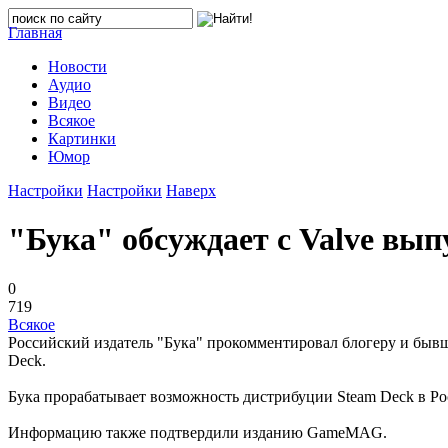
Главная
Новости
Аудио
Видео
Всякое
Картинки
Юмор
Настройки
Настройки
Наверх
"Бука" обсуждает с Valve вып
0
719
Всякое
Российский издатель "Бука" прокомментировал блогеру и бывш
Deck.
Бука прорабатывает возможность дистрибуции Steam Deck в Ро
Информацию также подтвердили изданию GameMAG.