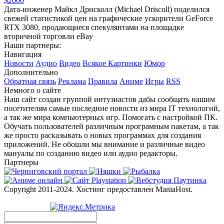
$2000
Дата-инженер Майкл Дрисколл (Michael Driscoll) поделился
свежей статистикой цен на графические ускорители GeForce
RTX 3080, продающиеся спекулянтами на площадке
вторичной торговли eBay
Наши партнеры:
Навигация
Новости
Аудио
Видео
Всякое
Картинки
Юмор
Дополнительно
Обратная связь
Реклама
Правила
Аниме
Игры
RSS
Немного о сайте
Наш сайт создан группой интузиастов дабы сообщать нашим
посетителям самые последние новости из мира IT технологий,
а так же мира компьютерных игр. Помогать с настройкой ПК.
Обучать пользователей различным програмным пакетам, а так
же просто расказывать о новых программах для создания
приложений. Не обошли мы внимание и различные видео
мануалы по созданию видео или аудио редакторы.
Партнеры
Copyright 2011-2024. Хостинг предоставлен ManiaHost.