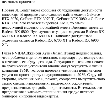
несколько процентов.
Портал 3DCenter также сообщает об ухудшении доступности
видеокарт. В продаже стало сложнее найти модели GeForce
RTX 3070, GeForce RTX 3070 Ti, GeForce RTX 3080 и GeForce
RTX 3090. Что касается видеокарт AMD, то самой
недоступной моделью, по крайней мере в Германии, является
Radeon RX 6800. Чуть лучше ситуация с моделями Radeon RX
6600 XT и Radeon RX 6800 XT. Наиболее доступными
моделями являются Radeon RX 6700 XT и Radeon RX 6900
XT.
Глава NVIDIA Дженсен Хуан (Jensen Huang) недавно заявил,
что проблемы в цепочке поставок видеокарт прогнозируются
в течение всего будущего года. Ситуацию с высокими ценами
на графические ускорители вполне могут усугубить и планы
компании TSMC, которая намерена увеличить цены на свои
услуги по производству полупроводников на 20 %. С другой
стороны, компания AMD, похоже, собирается выпустить свою
серию специализированных графических ускорителей,
предназначенных для добычи криптовалюты. Возможно, эти
предложения в какой-то степени снизят градус интереса
майнеров к игровым видеокартам.