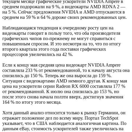
текущем месяце графические ускорители NVIDIA Ampere в
среднем подорожали на 9 %, а видеокарты AMD RDNA 2 —
на 5 %. Сейчас предложения NVIDIA и AMD отпускаются в
среднем на 59 % и 64 % дороже своих рекомендованных цен.
Наблюдающаяся тенденция к очередному росту цен на
видеокарты говорит в пользу того, что оба производителя
графических чипов по-прежнему не могут справиться с
повышенным спросом. И это несмотря на то, что по итогу
второго квартала этого года поставки графических
процессоров увеличились на 42 %.
Если к концу мая средняя цена видеокарт NVIDIA Ampere
составляла 233 % от рекомендованной, то к началу августа она
снизились до 150 %. Теперь же она выросла до 159 %.
Ситуация с видеокартами AMD немного другая. К концу мая
цена на ускорители серии Radeon RX 6000 составляла 177 %
от рекомендованной. К июлю она снизилась до 153 %, но
после этого снова начала ползти вверх, достигнув значения
164 % по итогу этого месяца.
Хотя данный анализ относится только к рынку Германии, он
отражает положение дел по всему миру. Портал TechSpot
указывает, что в США наблюдается аналогичная картина. По
данным eBay, стоимость ускорителей также увеличилась на