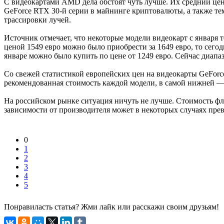
С видеокартами AMD дела обстоят чуть лучше. Их средний цен
GeForce RTX 30-й серии в майнинге криптовалюты, а также те
трассировки лучей.
Источник отмечает, что некоторые модели видеокарт с января 
ценой 1549 евро можно было приобрести за 1649 евро, то сего
январе можно было купить по цене от 1249 евро. Сейчас диапаз
Со свежей статистикой европейских цен на видеокарты GeForc
рекомендованная стоимость каждой модели, в самой нижней — 
На российском рынке ситуация ничуть не лучше. Стоимость фл
зависимости от производителя может в некоторых случаях прев
0
1
2
3
4
5
Понравиласть статья? Жми лайк или расскажи своим друзьям!