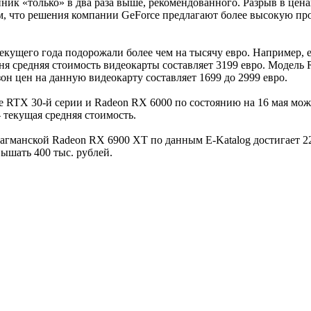
ник «только» в два раза выше, рекомендованного. Разрыв в цен
м, что решения компании GeForce предлагают более высокую пр
текущего года подорожали более чем на тысячу евро. Например, 
дня средняя стоимость видеокарты составляет 3199 евро. Модель
он цен на данную видеокарту составляет 1699 до 2999 евро.
e RTX 30-й серии и Radeon RX 6000 по состоянию на 16 мая мож
текущая средняя стоимость.
агманской Radeon RX 6900 XT по данным E-Katalog достигает 2
ышать 400 тыс. рублей.