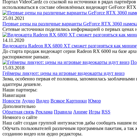
Портал VideoCardz со ссылкой на источники в рядах партнёр
использоваться в составе обновлённых видеокарт GeForce RTX 
25.01.2021
Первые цены на различные варианты GeForce RTX 3060 наме
Сетевые источники поделились информацией о первых ценах на
14.11.2020
Видеокарта Radeon RX 6800 XT сможет разгоняться как миниму
До старта продаж видеокарт серии Radeon RX 6000 на базе архи
распоряжение раньше.
По
15.03.2018
Геймеры ликуют: цены на игровые видеокарты идут вниз
Зима, особенно первая её половина, запомнилась заоблачными
адаптеры дешевле.
Наши партнеры:
Навигация
Новости
Аудио
Видео
Всякое
Картинки
Юмор
Дополнительно
Обратная связь
Реклама
Правила
Аниме
Игры
RSS
Немного о сайте
Наш сайт создан группой интузиастов дабы сообщать нашим по
Обучать пользователей различным програмным пакетам, а так 
созданию видео или аудио редакторы.