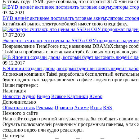
В этому году TSMC уже сообщала, что потратит $170 млн на с
03.04.2021
BYD начнёт активнее поставлять тяговые аккумуляторы сторо
Китайский рынок электромобилей имеет свою специфику.
17.07.2019
Эксперты считают, что цены на SSD и ОЗУ продолжат падение
Подразделение TrendForce под названием DRAMeXchange сообщ
Toshiba и проблемы с поставками трёх базовых материалов для
09.12.2017
В Японии создали дрона, который будет выгонять людей с раб
Японская компания Taisei разработала беспилотный летательны
будет подлетать к задержавшимся в офисе людям и проигрыват
Наши партнеры:
Навигация
Новости
Аудио
Видео
Всякое
Картинки
Юмор
Дополнительно
Обратная связь
Реклама
Правила
Аниме
Игры
RSS
Немного о сайте
Наш сайт создан группой интузиастов дабы сообщать нашим по
Обучать пользователей различным програмным пакетам, а так 
созданию видео или аудио редакторы.
Партнеры