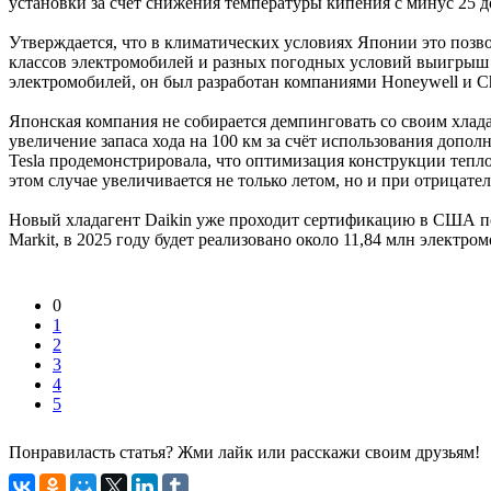
установки за счёт снижения температуры кипения с минус 25 д
Утверждается, что в климатических условиях Японии это позвол
классов электромобилей и разных погодных условий выигрыш б
электромобилей, он был разработан компаниями Honeywell и Ch
Японская компания не собирается демпинговать со своим хлад
увеличение запаса хода на 100 км за счёт использования допо
Tesla продемонстрировала, что оптимизация конструкции тепло
этом случае увеличивается не только летом, но и при отрицате
Новый хладагент Daikin уже проходит сертификацию в США по
Markit, в 2025 году будет реализовано около 11,84 млн электро
0
1
2
3
4
5
Понравиласть статья? Жми лайк или расскажи своим друзьям!