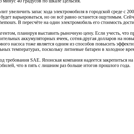
о минус 40 градусов по шкале Цельсия.
ит увеличить запас хода электромобиля в городской среде с 200 
удет варьироваться, но он всё равно останется ощутимым. Сейч
emours. В пересчёте на один электромобиль его стоимость дости
агентом, планируя выставить рыночную цену. Если учесть, что 
лнительных аккумуляторных ячеек, сотня-другая долларов на нов
вого насоса тоже является одним из способов повысить эффекти
льных температурах, поскольку литиевые батареи в холодное вре
д требования SAE. Японская компания надеется закрепиться на
мобилей, что в пять с лишним раз больше итогов прошлого года.