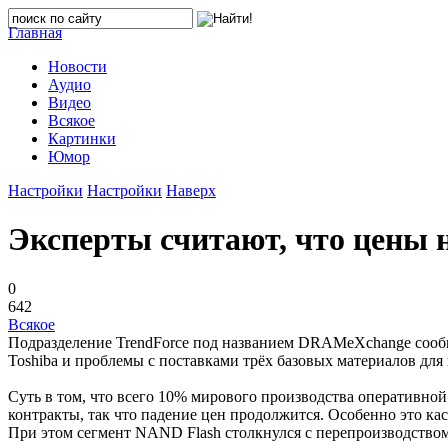
Главная
Новости
Аудио
Видео
Всякое
Картинки
Юмор
Настройки
Настройки
Наверх
Эксперты считают, что цены 
0
642
Всякое
Подразделение TrendForce под названием DRAMeXchange сообщ
Toshiba и проблемы с поставками трёх базовых материалов д
Суть в том, что всего 10% мирового производства оперативно
контракты, так что падение цен продолжится. Особенно это к
При этом сегмент NAND Flash столкнулся с перепроизводством