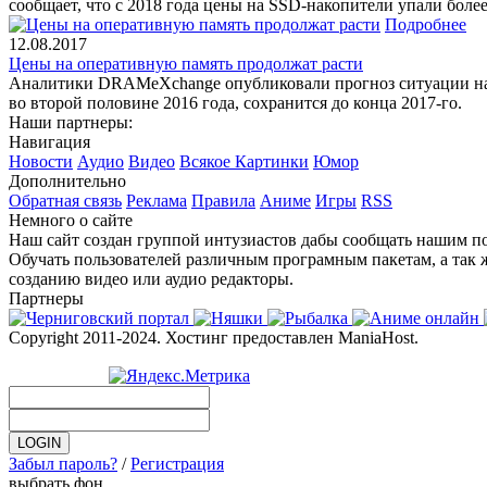
сообщает, что с 2018 года цены на SSD-накопители упали более
Подробнее
12.08.2017
Цены на оперативную память продолжат расти
Аналитики DRAMeXchange опубликовали прогноз ситуации на р
во второй половине 2016 года, сохранится до конца 2017-го.
Наши партнеры:
Навигация
Новости
Аудио
Видео
Всякое
Картинки
Юмор
Дополнительно
Обратная связь
Реклама
Правила
Аниме
Игры
RSS
Немного о сайте
Наш сайт создан группой интузиастов дабы сообщать нашим по
Обучать пользователей различным програмным пакетам, а так 
созданию видео или аудио редакторы.
Партнеры
Copyright 2011-2024. Хостинг предоставлен ManiaHost.
Забыл пароль?
/
Регистрация
выбрать фон