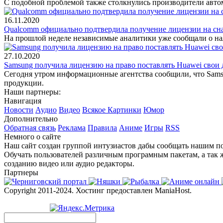
С подобной проблемой также столкнулись производители авто
16.11.2020
Qualcomm официально подтвердила получение лицензии на сн
На прошлой неделе независимые аналитики уже сообщали о нал
27.10.2020
Samsung получила лицензию на право поставлять Huawei свои
Сегодня утром информационные агентства сообщили, что Sams
продукции.
Наши партнеры:
Навигация
Новости
Аудио
Видео
Всякое
Картинки
Юмор
Дополнительно
Обратная связь
Реклама
Правила
Аниме
Игры
RSS
Немного о сайте
Наш сайт создан группой интузиастов дабы сообщать нашим по
Обучать пользователей различным програмным пакетам, а так 
созданию видео или аудио редакторы.
Партнеры
Copyright 2011-2024. Хостинг предоставлен ManiaHost.