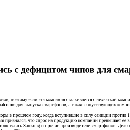
сь с дефицитом чипов для см
онов, поэтому если эта компания сталкивается с нехваткой ком
ualcomm для выпуска смартфонов, а также сопутствующих компо
оры в прошлом году, когда вступившие в силу санкции против H
m признался, что спрос на продукцию компании превышает её во
олкнулись Samsung и прочие производители смартфонов. Дело н