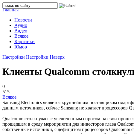
Главная
Новости
Аудио
Видео
Всякое
Картинки
Юмор
Настройки
Настройки
Наверх
Клиенты Qualcomm столкнули
0
515
Всякое
Samsung Electronics является крупнейшим поставщиком смартф
данным источников, сейчас Samsung не хватает процессоров Q
Qualcomm столкнулась с увеличенным спросом на свои процесс
прошедшем в среду мероприятии для инвесторов глава Qualcom
собственные источники, с дефицитом процессоров Qualcomm ст