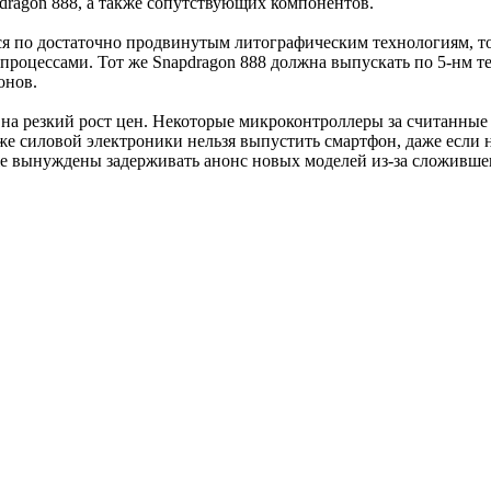
dragon 888, а также сопутствующих компонентов.
я по достаточно продвинутым литографическим технологиям, то
роцессами. Тот же Snapdragon 888 должна выпускать по 5-нм тех
онов.
а резкий рост цен. Некоторые микроконтроллеры за считанные 
й же силовой электроники нельзя выпустить смартфон, даже есл
е вынуждены задерживать анонс новых моделей из-за сложивше