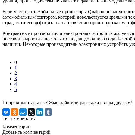
уровня, производителям не хватает и флагманской модели Snap
Если учесть, что мобильные процессоры Qualcomm выпускаютс
автомобильным сектором, который довольствуется зрелыми техп
страдает от его дефицита на направлении производства смартф
Контрактные производители электронных устройств жалуются н
поставок выросли с нескольких недель до одного года. Без то
наличии. Некоторые производители электронных устройств уж
0
1
2
3
4
5
Понравиласть статья? Жми лайк или расскажи своим друзьям!
Теги к новости:
Комментарии
Добавить комментарий