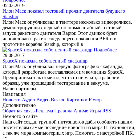
05.02.2019
Илон Маск показал тестовый прожиг двигателя будущего
Starship
Илон Маск опубликовал в твиттере несколько видеороликов,
демонстрирующих первый полномасштабный тестовый
запуск ракетного двигателя Raptor. Этот движок будет
использован в ракете следующего поколения BFR и в
прототипе корабля Starship, который в
Подробнее
29.08.2017
SpaceX показала собственный скафандр
Илон Маск опубликовал первую фотографию скафандра,
который разработала возглавляемая им компания SpaceX.
Предприниматель отметил, что это не макет, а рабочий
образец, уже прошедший тестирование в вакууме.
Наши партнеры:
Навигация
Новости
Аудио
Видео
Всякое
Картинки
Юмор
Дополнительно
Обратная связь
Реклама
Правила
Аниме
Игры
RSS
Немного о сайте
Наш сайт создан группой интузиастов дабы сообщать нашим
посетителям самые последние новости из мира IT технологий,
а так же мира компьютерных игр. Помогать с настройкой ПК.