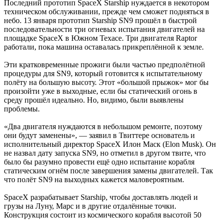
Последний прототип SpaceX Starship нуждается в некотором
техническом обслуживании, прежде чем сможет подняться в
небо. 13 января прототип Starship SN9 прошёл в быстрой
последовательности три огневых испытания двигателей на
площадке SpaceX в Южном Техасе. Три двигателя Raptor
работали, пока машина оставалась прикреплённой к земле.
Эти кратковременные прожиги были частью предполётной
процедуры для SN9, который готовится к испытательному
полёту на большую высоту. Этот «большой прыжок» мог бы
произойти уже в выходные, если бы статический огонь в
среду прошёл идеально. Но, видимо, были выявлены
проблемы.
«Два двигателя нуждаются в небольшом ремонте, поэтому
они будут заменены», — заявил в Твиттере основатель и
исполнительный директор SpaceX Илон Маск (Elon Musk). Он
не назвал дату запуска SN9, но отметил в другом твите, что
было бы разумно провести ещё одно испытание корабля
статическим огнём после завершения замены двигателей. Так
что полёт SN9 на выходных кажется маловероятным.
SpaceX разрабатывает Starship, чтобы доставлять людей и
грузы на Луну, Марс и в другие отдалённые точки.
Конструкция состоит из космического корабля высотой 50