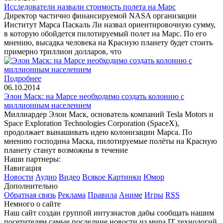
Исследователи назвали стоимость полета на Марс
Директор частично финансируемой NASA организации
Институт Марса Паскаль Ли назвал ориентировочную сумму,
в которую обойдется пилотируемый полет на Марс. По его
мнению, высадка человека на Красную планету будет стоить
примерно триллион долларов, что
Подробнее
06.10.2014
Элон Маск: на Марсе необходимо создать колонию с
миллионным населением
Миллиардер Элон Маск, основатель компаний Tesla Motors и
Space Exploration Technologies Corporation (SpaceX),
продолжает вынашивать идею колонизации Марса. По
мнению господина Маска, пилотируемые полёты на Красную
планету станут возможны в течение
Наши партнеры:
Навигация
Новости
Аудио
Видео
Всякое
Картинки
Юмор
Дополнительно
Обратная связь
Реклама
Правила
Аниме
Игры
RSS
Немного о сайте
Наш сайт создан группой интузиастов дабы сообщать нашим
посетителям самые последние новости из мира IT технологий,