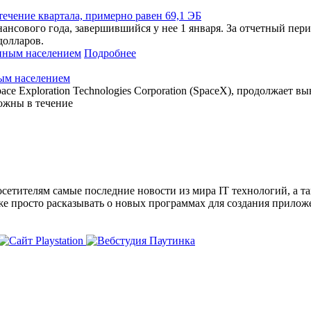
ечение квартала, примерно равен 69,1 ЭБ
инансового года, завершившийся у нее 1 января. За отчетный пе
долларов.
Подробнее
ным населением
ace Exploration Technologies Corporation (SpaceX), продолжает
ожны в течение
сетителям самые последние новости из мира IT технологий, а т
же просто расказывать о новых программах для создания прило