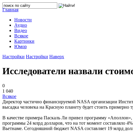
Главная
Новости
Аудио
Видео
Всякое
Картинки
Юмор
Настройки
Настройки
Наверх
Исследователи назвали стоим
0
1 040
Всякое
Директор частично финансируемой NASA организации Институ
высадка человека на Красную планету будет стоить примерно т
В качестве примера Паскаль Ли привел программу «Аполлон», 
программы 24 млрд долларов, что на тот момент составляло 4
Вьетнаме. Сегодняшний бюджет NASA составляет 19 млрд долл