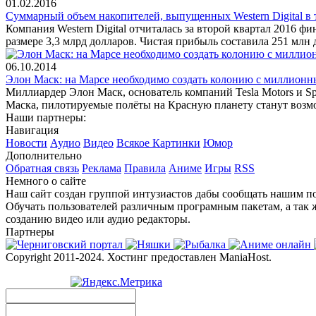
01.02.2016
Суммарный объем накопителей, выпущенных Western Digital в т
Компания Western Digital отчиталась за второй квартал 2016 ф
размере 3,3 млрд долларов. Чистая прибыль составила 251 млн 
06.10.2014
Элон Маск: на Марсе необходимо создать колонию с миллион
Миллиардер Элон Маск, основатель компаний Tesla Motors и Sp
Маска, пилотируемые полёты на Красную планету станут возм
Наши партнеры:
Навигация
Новости
Аудио
Видео
Всякое
Картинки
Юмор
Дополнительно
Обратная связь
Реклама
Правила
Аниме
Игры
RSS
Немного о сайте
Наш сайт создан группой интузиастов дабы сообщать нашим по
Обучать пользователей различным програмным пакетам, а так 
созданию видео или аудио редакторы.
Партнеры
Copyright 2011-2024. Хостинг предоставлен ManiaHost.