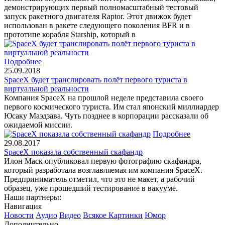
демонстрирующих первый полномасштабный тестовый
запуск ракетного двигателя Raptor. Этот движок будет
использован в ракете следующего поколения BFR и в
прототипе корабля Starship, который в
Подробнее
25.09.2018
SpaceX будет транслировать полёт первого туриста в
виртуальной реальности
Компания SpaceX на прошлой неделе представила своего
первого космического туриста. Им стал японский миллиардер
Юсаку Маэдзава. Чуть позднее в корпорации рассказали об
ожидаемой миссии.
Подробнее
29.08.2017
SpaceX показала собственный скафандр
Илон Маск опубликовал первую фотографию скафандра,
который разработала возглавляемая им компания SpaceX.
Предприниматель отметил, что это не макет, а рабочий
образец, уже прошедший тестирование в вакууме.
Наши партнеры:
Навигация
Новости
Аудио
Видео
Всякое
Картинки
Юмор
Дополнительно