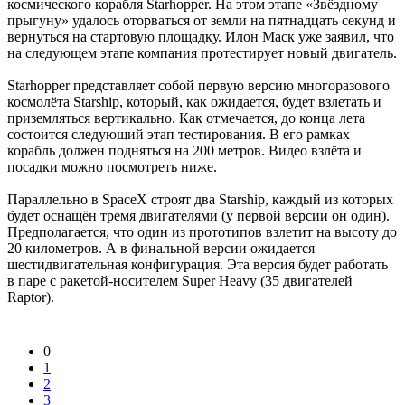
космического корабля Starhopper. На этом этапе «Звёздному
прыгуну» удалось оторваться от земли на пятнадцать секунд и
вернуться на стартовую площадку. Илон Маск уже заявил, что
на следующем этапе компания протестирует новый двигатель.
Starhopper представляет собой первую версию многоразового
космолёта Starship, который, как ожидается, будет взлетать и
приземляться вертикально. Как отмечается, до конца лета
состоится следующий этап тестирования. В его рамках
корабль должен подняться на 200 метров. Видео взлёта и
посадки можно посмотреть ниже.
Параллельно в SpaceX строят два Starship, каждый из которых
будет оснащён тремя двигателями (у первой версии он один).
Предполагается, что один из прототипов взлетит на высоту до
20 километров. А в финальной версии ожидается
шестидвигательная конфигурация. Эта версия будет работать
в паре с ракетой-носителем Super Heavy (35 двигателей
Raptor).
0
1
2
3