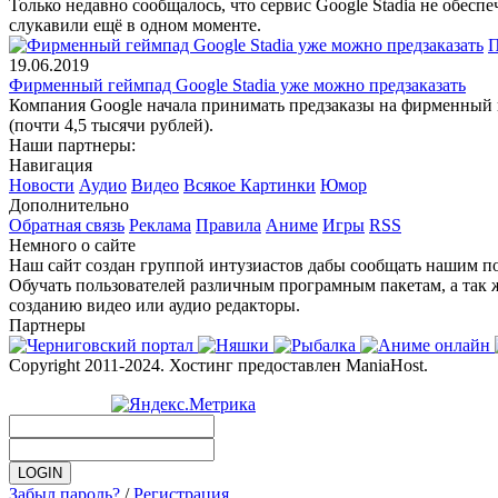
Только недавно сообщалось, что сервис Google Stadia не обесп
слукавили ещё в одном моменте.
П
19.06.2019
Фирменный геймпад Google Stadia уже можно предзаказать
Компания Google начала принимать предзаказы на фирменный гей
(почти 4,5 тысячи рублей).
Наши партнеры:
Навигация
Новости
Аудио
Видео
Всякое
Картинки
Юмор
Дополнительно
Обратная связь
Реклама
Правила
Аниме
Игры
RSS
Немного о сайте
Наш сайт создан группой интузиастов дабы сообщать нашим по
Обучать пользователей различным програмным пакетам, а так 
созданию видео или аудио редакторы.
Партнеры
Copyright 2011-2024. Хостинг предоставлен ManiaHost.
Забыл пароль?
/
Регистрация