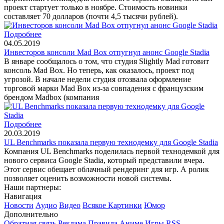
проект стартует только в ноябре. Стоимость новинки
составляет 70 долларов (почти 4,5 тысячи рублей).
Подробнее
04.05.2019
Инвесторов консоли Mad Box отпугнул анонс Google Stadia
В январе сообщалось о том, что студия Slightly Mad готовит
консоль Mad Box. Но теперь, как оказалось, проект под
угрозой. В начале недели студия отозвала оформление
торговой марки Mad Box из-за совпадения с французским
брендом Madbox (компания
Подробнее
20.03.2019
UL Benchmarks показала первую технодемку для Google Stadia
Компания UL Benchmarks поделилась первой технодемкой для
нового сервиса Google Stadia, который представили вчера.
Этот сервис обещает облачный рендеринг для игр. А ролик
позволяет оценить возможности новой системы.
Наши партнеры:
Навигация
Новости
Аудио
Видео
Всякое
Картинки
Юмор
Дополнительно
Обратная связь
Реклама
Правила
Аниме
Игры
RSS