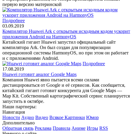
первую версию материнской
Подробнее
03.09.2019
Компилятор Huawei Ark с открытым исходным кодом ускорит
приложения Android на HarmonyOS
Китайский гигант Huawei запустил официальный сайт
компилятора Ark. Он был создан для популяризации
операционной системы HarmonyOS, но при этом он работает
и с приложениями Android.
Подробнее
17.08.2019
Huawei готовит аналог Google Maps
Компания Huawei явно пытается всеми силами
дистанцироваться от Google и её сервисов. Как сообщается,
китайский гигант готовит конкурента для Google Maps —
Map Kit. Собственный картографический сервис планируется
запустить в октябре.
Наши партнеры:
Навигация
Новости
Аудио
Видео
Всякое
Картинки
Юмор
Дополнительно
Обратная связь
Реклама
Правила
Аниме
Игры
RSS
Немного о сайте