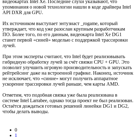
видеокартах Intel Xe. Последние слухи указывают, что
упоминания о новой технологии нашли в коде драйвера Intel
API DXR для GPU.
Их источником выступает энтузиаст _rogame, который
утверждает, что код уже разослан крупным разработчикам
ПО. Более того, по его данным, видеокарта Intel Xe DG1
станет первой «синей» моделью с поддержкой трассировки
лучей.
При этом эксперты считают, что Intel будет реализовывать
гибридную обработку лучей за счёт связки CPU + GPU. Это
позволит улучшить игровую производительность и запускать
рейтрейсинг даже на встроенной графике. Наконец, источник
не исключает, что «синие» могут получить аппаратное
ускорение трассировки лучей раньше, чем карты AMD.
Отметим, что подобная связка уже была реализована в
системе Intel Larrabee, однако тогда проект не был реализован.
Остаётся дождаться готовых решений линейки DG1 и DG2,
чтобы делать выводы.
0
1