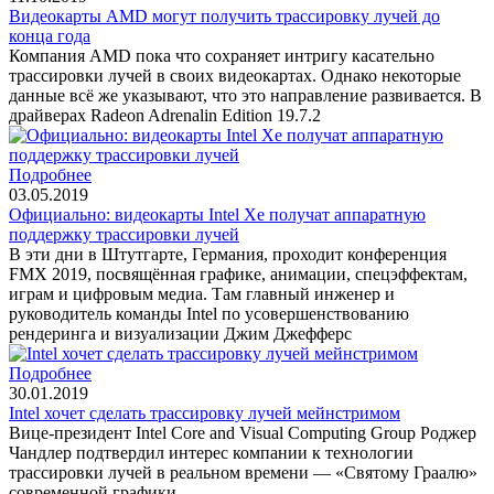
Видеокарты AMD могут получить трассировку лучей до
конца года
Компания AMD пока что сохраняет интригу касательно
трассировки лучей в своих видеокартах. Однако некоторые
данные всё же указывают, что это направление развивается. В
драйверах Radeon Adrenalin Edition 19.7.2
Подробнее
03.05.2019
Официально: видеокарты Intel Xe получат аппаратную
поддержку трассировки лучей
В эти дни в Штутгарте, Германия, проходит конференция
FMX 2019, посвящённая графике, анимации, спецэффектам,
играм и цифровым медиа. Там главный инженер и
руководитель команды Intel по усовершенствованию
рендеринга и визуализации Джим Джефферс
Подробнее
30.01.2019
Intel хочет сделать трассировку лучей мейнстримом
Вице-президент Intel Core and Visual Computing Group Роджер
Чандлер подтвердил интерес компании к технологии
трассировки лучей в реальном времени — «Святому Граалю»
современной графики.