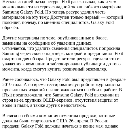
Несколько дней назад ресурс iFixit рассказывал, как и чем
можно вывести из строя складной экран гибкого смартфона
Samsung Galaxy Fold. Но теперь ресурс удалил часть
материалов на эту тему. Доступен только первый — который
поясняет, почему, по мнению специалистов, Galaxy Fold
обречён.
Другие материалы по теме, опубликованные в блоге,
заменены на сообщение об удалении данных.
Отмечается, что удалить сведения специалистов попросила
Samsung через своего партнёра, который и предоставил iFixit
смартфон для обзора. Представители ресурса сделали это из
уважения к компании и заблокировали публикации до того
момента, когда смогут купить розничный экземпляр.
Ранее сообщалось, что Galaxy Fold был представлен в феврале
2019 года. А во время тестирования устройств журналисты
профильных изданий начали жаловаться на сбои в работе. В
iFixit предположили, что Samsung Galaxy Fold выходили из
строя из-за хрупких OLED-экранов, отсутствия защиты от
воды и пыли, а также других недостатков.
В связи со сбоями компания отменила продажи, которые
должны были стартовать в США 26 апреля. В России
продажи Galaxy Fold должны начаться в конце мая, однако