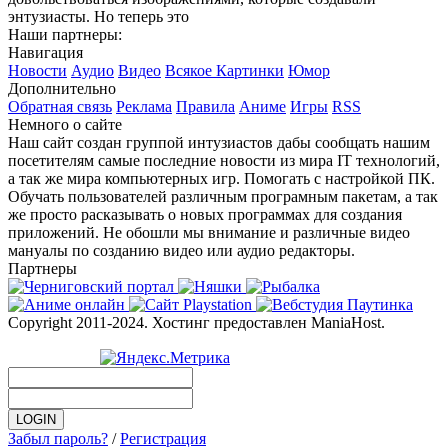
энтузиасты. Но теперь это
Наши партнеры:
Навигация
Новости
Аудио
Видео
Всякое
Картинки
Юмор
Дополнительно
Обратная связь
Реклама
Правила
Аниме
Игры
RSS
Немного о сайте
Наш сайт создан группой интузиастов дабы сообщать нашим
посетителям самые последние новости из мира IT технологий,
а так же мира компьютерных игр. Помогать с настройкой ПК.
Обучать пользователей различным програмным пакетам, а так
же просто расказывать о новых программах для создания
приложений. Не обошли мы внимание и различные видео
мануалы по созданию видео или аудио редакторы.
Партнеры
Copyright 2011-2024. Хостинг предоставлен ManiaHost.
Забыл пароль?
/
Регистрация