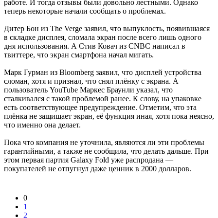
работе. И тогда отзывы были довольно лестными. Однако
теперь некоторые начали сообщать о проблемах.
Дитер Бон из The Verge заявил, что выпуклость, появившаяся
в складке дисплея, сломала экран после всего лишь одного
дня использования. А Стив Ковач из CNBC написал в
твиттере, что экран смартфона начал мигать.
Марк Гурман из Bloomberg заявил, что дисплей устройства
сломан, хотя и признал, что снял плёнку с экрана. А
пользователь YouTube Маркес Браунли указал, что
сталкивался с такой проблемой ранее. К слову, на упаковке
есть соответствующее предупреждение. Отметим, что эта
плёнка не защищает экран, её функция иная, хотя пока неясно,
что именно она делает.
Пока что компания не уточнила, являются ли эти проблемы
гарантийными, а также не сообщила, что делать дальше. При
этом первая партия Galaxy Fold уже распродана —
покупателей не отпугнул даже ценник в 2000 долларов.
0
1
2