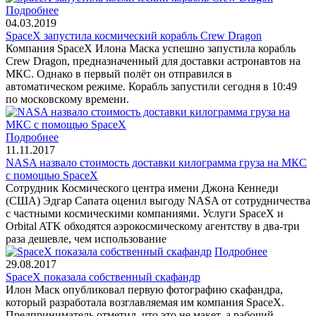
Подробнее
04.03.2019
SpaceX запустила космический корабль Crew Dragon
Компания SpaceX Илона Маска успешно запустила корабль
Crew Dragon, предназначенный для доставки астронавтов на
МКС. Однако в первый полёт он отправился в
автоматическом режиме. Корабль запустили сегодня в 10:49
по московскому времени.
Подробнее
11.11.2017
NASA назвало стоимость доставки килограмма груза на МКС
с помощью SpaceX
Сотрудник Космического центра имени Джона Кеннеди
(США) Эдгар Сапата оценил выгоду NASA от сотрудничества
с частными космическими компаниями. Услуги SpaceX и
Orbital ATK обходятся аэрокосмическому агентству в два-три
раза дешевле, чем использование
Подробнее
29.08.2017
SpaceX показала собственный скафандр
Илон Маск опубликовал первую фотографию скафандра,
который разработала возглавляемая им компания SpaceX.
Предприниматель отметил, что это не макет, а рабочий