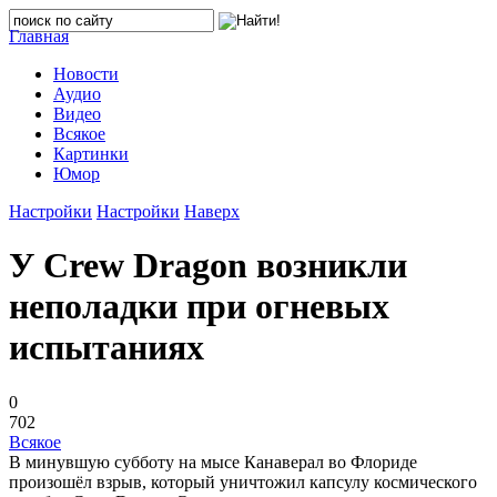
Главная
Новости
Аудио
Видео
Всякое
Картинки
Юмор
Настройки
Настройки
Наверх
У Crew Dragon возникли
неполадки при огневых
испытаниях
0
702
Всякое
В минувшую субботу на мысе Канаверал во Флориде
произошёл взрыв, который уничтожил капсулу космического