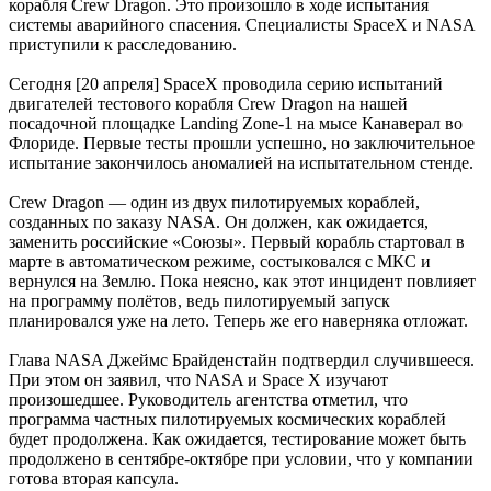
корабля Crew Dragon. Это произошло в ходе испытания
системы аварийного спасения. Специалисты SpaceX и NASA
приступили к расследованию.
Сегодня [20 апреля] SpaceX проводила серию испытаний
двигателей тестового корабля Crew Dragon на нашей
посадочной площадке Landing Zone-1 на мысе Канаверал во
Флориде. Первые тесты прошли успешно, но заключительное
испытание закончилось аномалией на испытательном стенде.
Crew Dragon — один из двух пилотируемых кораблей,
созданных по заказу NASA. Он должен, как ожидается,
заменить российские «Союзы». Первый корабль стартовал в
марте в автоматическом режиме, состыковался с МКС и
вернулся на Землю. Пока неясно, как этот инцидент повлияет
на программу полётов, ведь пилотируемый запуск
планировался уже на лето. Теперь же его наверняка отложат.
Глава NASA Джеймс Брайденстайн подтвердил случившееся.
При этом он заявил, что NASA и Space X изучают
произошедшее. Руководитель агентства отметил, что
программа частных пилотируемых космических кораблей
будет продолжена. Как ожидается, тестирование может быть
продолжено в сентябре-октябре при условии, что у компании
готова вторая капсула.