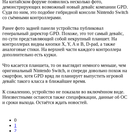
На китайском форуме появились несколько фото,
демонстрирующих возможный новый девайс компании GPD.
Судя по ним, это подобие гибридной консоли Nintendo Switch
со съёмными контроллерами.
Ранее фото задней панели устройства публиковал
генеральный директор GPD. Похоже, это тот самый девайс,
по сути представляющий собой некрупный планшет. На
контроллерах видны кнопки X, Y, A и B, D-pad, а также
аналоговые стики. На верхней части каждого контроллера
дополнительно есть курки.
Что касается планшета, то он выглядит немного меньше, чем
оригинальный Nintendo Switch, и спереди довольно похож на
смартфон, хотя GPD вряд ли планирует выпустить игровой
девайс такого класса в ближайшее время.
К сожалению, устройство не показали во включённом виде.
Неизвестными остаются также спецификации, данные об ОС
и сроки выхода. Остаётся ждать новостей.
0
1
2