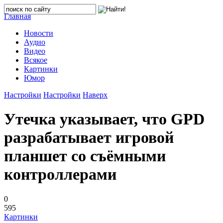
Главная
Новости
Аудио
Видео
Всякое
Картинки
Юмор
Настройки
Настройки
Наверх
Утечка указывает, что GPD
разрабатывает игровой
планшет со съёмными
контроллерами
0
595
Картинки