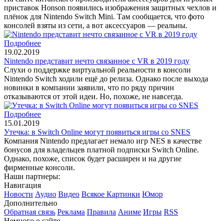
приставок Honson появились изображения защитных чехлов и
плёнок для Nintendo Switch Mini. Там сообщается, что фото
консолей взяты из сети, а вот аксессуаров — реальны.
Подробнее
19.02.2019
Nintendo представит нечто связанное с VR в 2019 году
Слухи о поддержке виртуальной реальности в консоли
Nintendo Switch ходили ещё до релиза. Однако после выхода
новинки в компании заявили, что по ряду причин
отказываются от этой идеи. Но, похоже, не навсегда.
Подробнее
15.01.2019
Утечка: в Switch Online могут появиться игры со SNES
Компания Nintendo предлагает немало игр NES в качестве
бонусов для владельцев платной подписки Switch Online.
Однако, похоже, список будет расширен и на другие
фирменные консоли.
Наши партнеры:
Навигация
Новости
Аудио
Видео
Всякое
Картинки
Юмор
Дополнительно
Обратная связь
Реклама
Правила
Аниме
Игры
RSS
Немного о сайте