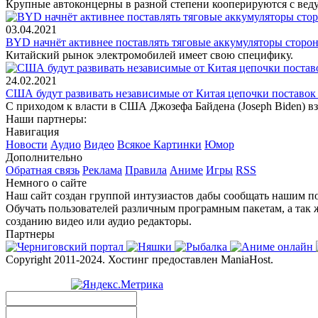
Крупные автоконцерны в разной степени кооперируются с вед
03.04.2021
BYD начнёт активнее поставлять тяговые аккумуляторы сторо
Китайский рынок электромобилей имеет свою специфику.
24.02.2021
США будут развивать независимые от Китая цепочки поставок
С приходом к власти в США Джозефа Байдена (Joseph Biden) в
Наши партнеры:
Навигация
Новости
Аудио
Видео
Всякое
Картинки
Юмор
Дополнительно
Обратная связь
Реклама
Правила
Аниме
Игры
RSS
Немного о сайте
Наш сайт создан группой интузиастов дабы сообщать нашим по
Обучать пользователей различным програмным пакетам, а так 
созданию видео или аудио редакторы.
Партнеры
Copyright 2011-2024. Хостинг предоставлен ManiaHost.