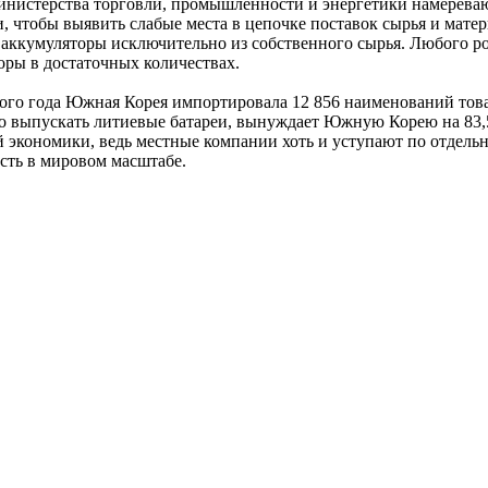
министерства торговли, промышленности и энергетики намереваю
чтобы выявить слабые места в цепочке поставок сырья и матери
 аккумуляторы исключительно из собственного сырья. Любого р
ры в достаточных количествах.
того года Южная Корея импортировала 12 856 наименований това
но выпускать литиевые батареи, вынуждает Южную Корею на 83,
й экономики, ведь местные компании хоть и уступают по отдель
сть в мировом масштабе.