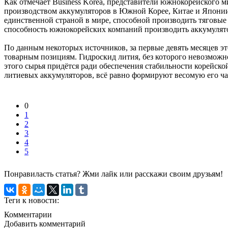
Как отмечает Business Korea, представители южнокорейского 
производством аккумуляторов в Южной Корее, Китае и Японии, 
единственной страной в мире, способной производить тяговые
способность южнокорейских компаний производить аккумулято
По данным некоторых источников, за первые девять месяцев э
товарным позициям. Гидроскид лития, без которого невозмож
этого сырья придётся ради обеспечения стабильности корейско
литиевых аккумуляторов, всё равно формируют весомую его ча
0
1
2
3
4
5
Понравиласть статья? Жми лайк или расскажи своим друзьям!
Теги к новости:
Комментарии
Добавить комментарий