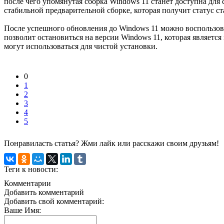
после чего упомянутая сборка Windows 11 станет доступна для с
стабильной предварительной сборке, которая получит статус ст
После успешного обновления до Windows 11 можно воспользов
позволит остановиться на версии Windows 11, которая является
могут использоваться для чистой установки.
0
1
2
3
4
5
Понравиласть статья? Жми лайк или расскажи своим друзьям!
Теги к новости:
Комментарии
Добавить комментарий
Добавить свой комментарий:
Ваше Имя: