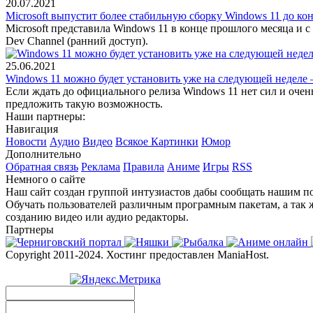
20.07.2021
Microsoft выпустит более стабильную сборку Windows 11 до ко
Microsoft представила Windows 11 в конце прошлого месяца и 
Dev Channel (ранний доступ).
25.06.2021
Windows 11 можно будет установить уже на следующей неделе —
Если ждать до официального релиза Windows 11 нет сил и очень
предложить такую возможность.
Наши партнеры:
Навигация
Новости
Аудио
Видео
Всякое
Картинки
Юмор
Дополнительно
Обратная связь
Реклама
Правила
Аниме
Игры
RSS
Немного о сайте
Наш сайт создан группой интузиастов дабы сообщать нашим по
Обучать пользователей различным програмным пакетам, а так 
созданию видео или аудио редакторы.
Партнеры
Copyright 2011-2024. Хостинг предоставлен ManiaHost.