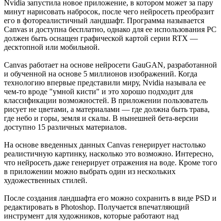
Nvidia запустила новое приложение, в котором может за пару
минут нарисовать набросок, после чего нейросеть преобразит
его в фотореалистичный ландшафт. Программа называется
Canvas и доступна бесплатно, однако для ее использования PC
должен быть оснащен графической картой серии RTX —
десктопной или мобильной.
Canvas работает на основе нейросети GauGAN, разработанной
и обученной на основе 5 миллионов изображений. Когда
технологию впервые представили миру, Nvidia называла ее
чем-то вроде "умной кисти" и это хорошо подходит для
классификации возможностей. В приложении пользователь
рисует не цветами, а материалами — где должна быть трава,
где небо и горы, земля и скалы. В нынешней бета-версии
доступно 15 различных материалов.
На основе введенных данных Canvas генерирует настолько
реалистичную картинку, насколько это возможно. Интересно,
что нейросеть даже генерирует отражения на воде. Кроме того
в приложении можно выбрать один из нескольких
художественных стилей.
После создания ландшафта его можно сохранить в виде PSD и
редактировать в Photoshop. Получается впечатляющий
инструмент для художников, которые работают над