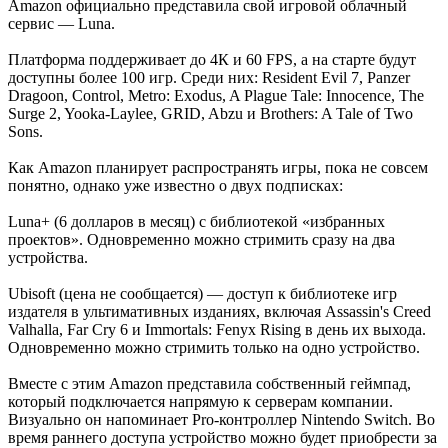
Amazon официально представила свой игровой облачный
сервис — Luna.
Платформа поддерживает до 4К и 60 FPS, а на старте будут
доступны более 100 игр. Среди них: Resident Evil 7, Panzer
Dragoon, Control, Metro: Exodus, A Plague Tale: Innocence, The
Surge 2, Yooka-Laylee, GRID, Abzu и Brothers: A Tale of Two
Sons.
Как Amazon планирует распространять игры, пока не совсем
понятно, однако уже известно о двух подписках:
Luna+ (6 долларов в месяц) с библиотекой «избранных
проектов». Одновременно можно стримить сразу на два
устройства.
Ubisoft (цена не сообщается) — доступ к библиотеке игр
издателя в ультимативных изданиях, включая Assassin's Creed
Valhalla, Far Cry 6 и Immortals: Fenyx Rising в день их выхода.
Одновременно можно стримить только на одно устройство.
Вместе с этим Amazon представила собственный геймпад,
который подключается напрямую к серверам компании.
Визуально он напоминает Pro-контроллер Nintendo Switch. Во
время раннего доступа устройство можно будет приобрести за