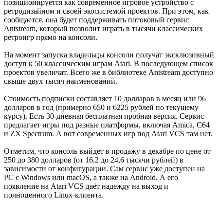
позиционируется как современное игровое устройство с
ретродизайном и своей экосистемой проектов. При этом, как
сообщается, она будет поддерживать потоковый сервис
Antstream, который позволит играть в тысячи классических
ретроигр прямо на консоли.
На момент запуска владельцы консоли получат эксклюзивный
доступ к 50 классическим играм Atari. В последующем список
проектов увеличат. Всего же в библиотеке Antstream доступно
свыше двух тысяч наименований.
Стоимость подписки составляет 10 долларов в месяц или 96
долларов в год (примерно 650 и 6225 рублей по текущему
курсу). Есть 30-дневная бесплатная пробная версия. Сервис
предлагает игры под разные платформы, включая Amica, C64
и ZX Spectrum. А вот современных игр под Atari VCS там нет.
Отметим, что консоль выйдет в продажу в декабре по цене от
250 до 380 долларов (от 16,2 до 24,6 тысячи рублей) в
зависимости от конфигурации. Сам сервис уже доступен на
PC с Windows или macOS, а также на Android. А его
появление на Atari VCS даёт надежду на выход и
полноценного Linux-клиента.