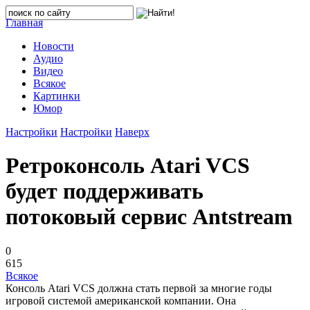
Главная
Новости
Аудио
Видео
Всякое
Картинки
Юмор
Настройки
Настройки
Наверх
Ретроконсоль Atari VCS
будет поддерживать
потоковый сервис Antstream
0
615
Всякое
Консоль Atari VCS должна стать первой за многие годы
игровой системой американской компании. Она