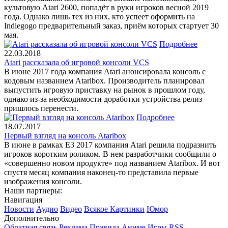
культовую Atari 2600, попадёт в руки игроков весной 2019
года. Однако лишь тех из них, кто успеет оформить на
Indiegogo предварительный заказ, приём которых стартует 30
мая.
Подробнее
22.03.2018
Atari рассказала об игровой консоли VCS
В июне 2017 года компания Atari анонсировала консоль с
кодовым названием Ataribox. Производитель планировал
выпустить игровую приставку на рынок в прошлом году,
однако из-за необходимости доработки устройства релиз
пришлось перенести.
Подробнее
18.07.2017
Первый взгляд на консоль Ataribox
В июне в рамках E3 2017 компания Atari решила подразнить
игроков коротким роликом. В нем разработчики сообщили о
«совершенно новом продукте» под названием Ataribox. И вот
спустя месяц компания наконец-то представила первые
изображения консоли.
Наши партнеры:
Навигация
Новости
Аудио
Видео
Всякое
Картинки
Юмор
Дополнительно
Обратная связь
Реклама
Правила
Аниме
Игры
RSS