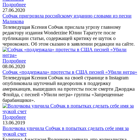
Подробнее
27.06.2020
Собчак пригрозила российскому изданию словами из песни
Маликова
Телеведущая Ксения Собчак прислала угрозу главному
редактору издания Wonderzine Юлии Таратуте после
публикации статьи, содержащей критику ее шуток о
чернокожих. Об этом сказано в заявлении редакции на сайте.
Подробнее
08.06.2020
Собчак «поддержала» протесты в США песней «Убили негра»
Телеведущая Ксения Собчак на своей странице в Instagram
опубликовала шуточный видеоролик в поддержку
американцев, вышедших на протесты после смерти Джорджа
Флойда, с песней «Убили негра» группы «Запрещенные
барабанщики».
Подробнее
13.06.2019
Волочкова уличила Собчак в попытках сделать себе имя за
чужой счет
Балерина Анастасия Волочкова заявила, что журналистка