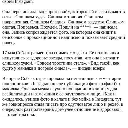
своем Instagram.
Она перечислила ряд «претензий», которые ей высказывают в
сети. «Слишком худая. Слишком толстая. Слишком
накрашенная. Слишком бледная. Слишком раздетая. Слишком
одетая. Поправься. Похудей. Пошли на ****», — написала
она. Запись сопровождается фото, на котором она сидит в
бейсболке с провокационной надписью и показывает средний
палец.
17 мая Собчак разместила снимок с отдыха. Ее подписчики
испугались за здоровье звезды, посчитав, что она выглядит
слишком худой. «Совсем тростинка стала», «Вид такой, как
будто у маньяка в погребе сидела», — писали юзеры.
В апреле Собчак отреагировала на негативные комментарии
поклонников в Instagram после публикации фотографии без
макияжа. Она высмеяла слухи о попадании в клинику для
реабилитации и замечания о ее одутловатом лице. «Как и
ожидалось, увидев фото в халате и без мейка в Instagram, тут
же говнопресса стала писать про одутловатое лицо и рехаб, в
очередной раз подтвердив дремучее отношение к здоровью»,
— отметила она.