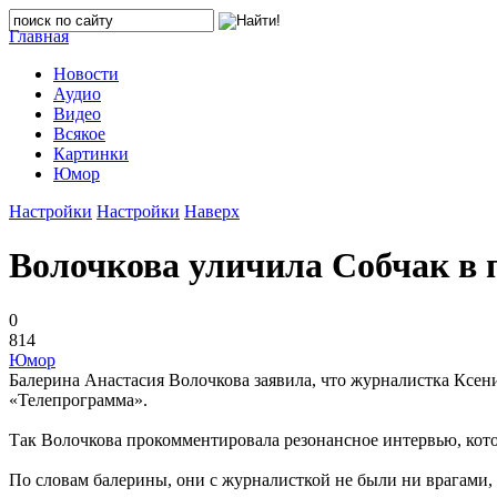
Главная
Новости
Аудио
Видео
Всякое
Картинки
Юмор
Настройки
Настройки
Наверх
Волочкова уличила Собчак в п
0
814
Юмор
Балерина Анастасия Волочкова заявила, что журналистка Ксени
«Телепрограмма».
Так Волочкова прокомментировала резонансное интервью, котор
По словам балерины, они с журналисткой не были ни врагами, н