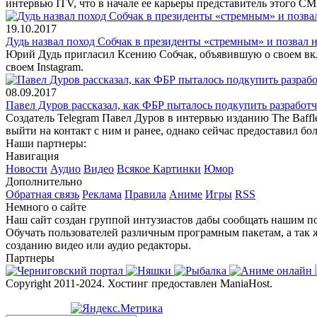
интервью ITV, что в начале ее карьеры представитель этого СМ
19.10.2017
Дудь назвал поход Собчак в президенты «стремным» и позвал 
Юрий Дудь пригласил Ксению Собчак, объявившую о своем вкл
своем Instagram.
08.09.2017
Павел Дуров рассказал, как ФБР пыталось подкупить разработч
Создатель Telegram Павел Дуров в интервью изданию The Baffl
выйти на контакт с ним и ранее, однако сейчас предоставил б
Наши партнеры:
Навигация
Новости
Аудио
Видео
Всякое
Картинки
Юмор
Дополнительно
Обратная связь
Реклама
Правила
Аниме
Игры
RSS
Немного о сайте
Наш сайт создан группой интузиастов дабы сообщать нашим по
Обучать пользователей различным програмным пакетам, а так 
созданию видео или аудио редакторы.
Партнеры
Copyright 2011-2024. Хостинг предоставлен ManiaHost.