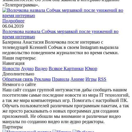
«Телепрограмма».
Подробнее
06.04.2019
Волочкова назвала Собчак мерзавкой после унижений во
время интервью
Балерина Анастасия Волочкова после интервью с
телеведущей Ксенией Собчак в своем Instagram выразила
недовольство поведением журналистки во время съемки.
Наши партнеры:
Навигация
Новости
Аудио
Видео
Всякое
Картинки
Юмор
Дополнительно
Обратная связь
Реклама
Правила
Аниме
Игры
RSS
Немного о сайте
Наш сайт создан группой интузиастов дабы сообщать нашим
посетителям самые последние новости из мира IT технологий,
а так же мира компьютерных игр. Помогать с настройкой ПК.
Обучать пользователей различным програмным пакетам, а так
же просто расказывать о новых программах для создания
приложений. Не обошли мы внимание и различные видео
мануалы по созданию видео или аудио редакторы.
Партнеры