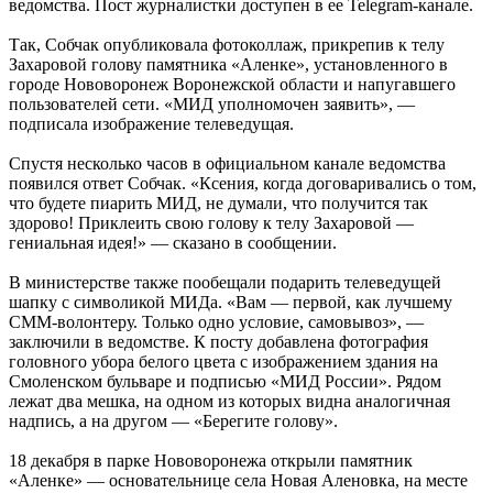
ведомства. Пост журналистки доступен в ее Telegram-канале.
Так, Собчак опубликовала фотоколлаж, прикрепив к телу
Захаровой голову памятника «Аленке», установленного в
городе Нововоронеж Воронежской области и напугавшего
пользователей сети. «МИД уполномочен заявить», —
подписала изображение телеведущая.
Спустя несколько часов в официальном канале ведомства
появился ответ Собчак. «Ксения, когда договаривались о том,
что будете пиарить МИД, не думали, что получится так
здорово! Приклеить свою голову к телу Захаровой —
гениальная идея!» — сказано в сообщении.
В министерстве также пообещали подарить телеведущей
шапку с символикой МИДа. «Вам — первой, как лучшему
СММ-волонтеру. Только одно условие, самовывоз», —
заключили в ведомстве. К посту добавлена фотография
головного убора белого цвета с изображением здания на
Смоленском бульваре и подписью «МИД России». Рядом
лежат два мешка, на одном из которых видна аналогичная
надпись, а на другом — «Берегите голову».
18 декабря в парке Нововоронежа открыли памятник
«Аленке» — основательнице села Новая Аленовка, на месте