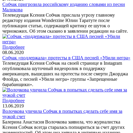
Собчак пригрозила российскому изданию словами из песни
Маликова
Телеведущая Ксения Собчак прислала угрозу главному
редактору издания Wonderzine Юлии Таратуте после
публикации статьи, содержащей критику ее шуток о
чернокожих. Об этом сказано в заявлении редакции на сайте.
Подробнее
08.06.2020
Собчак «поддержала» протесты в США песней «Убили негра»
Телеведущая Ксения Собчак на своей странице в Instagram
опубликовала шуточный видеоролик в поддержку
американцев, вышедших на протесты после смерти Джорджа
Флойда, с песней «Убили негра» группы «Запрещенные
барабанщики».
Подробнее
13.06.2019
Волочкова уличила Собчак в попытках сделать себе имя за
чужой счет
Балерина Анастасия Волочкова заявила, что журналистка
Ксения Собчак всегда старалась попиариться за счет других
знаменитостей. Об этом она заявила в интервью изданию