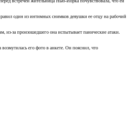
 перед встречей жительница Нью-Йорка почувствовала, что ей
отправил один из интимных снимков девушки ее отцу на рабочий
ам, из-за произошедшего она испытывает панические атаки.
ка возмутилась его фото в анкете. Он пояснил, что