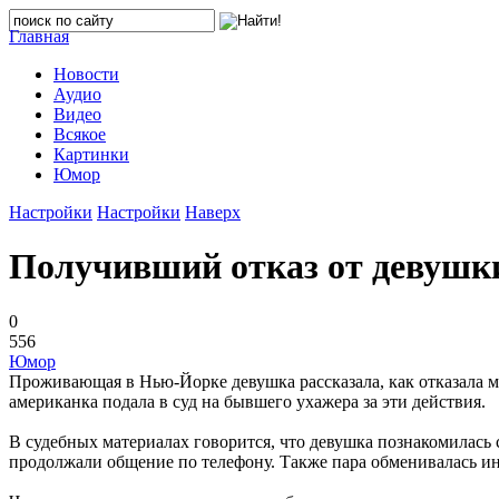
Главная
Новости
Аудио
Видео
Всякое
Картинки
Юмор
Настройки
Настройки
Наверх
Получивший отказ от девушки
0
556
Юмор
Проживающая в Нью-Йорке девушка рассказала, как отказала муж
американка подала в суд на бывшего ухажера за эти действия.
В судебных материалах говорится, что девушка познакомилась с 
продолжали общение по телефону. Также пара обменивалась 