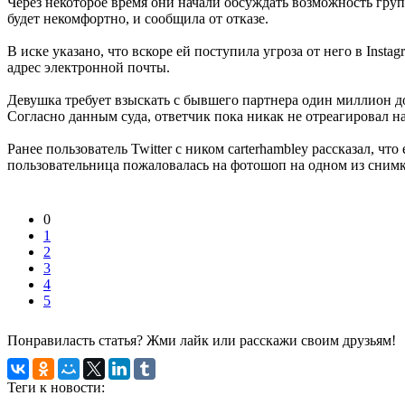
Через некоторое время они начали обсуждать возможность груп
будет некомфортно, и сообщила от отказе.
В иске указано, что вскоре ей поступила угроза от него в Ins
адрес электронной почты.
Девушка требует взыскать с бывшего партнера один миллион до
Согласно данным суда, ответчик пока никак не отреагировал на
Ранее пользователь Twitter с ником carterhambley рассказал, чт
пользовательница пожаловалась на фотошоп на одном из снимк
0
1
2
3
4
5
Понравиласть статья? Жми лайк или расскажи своим друзьям!
Теги к новости: