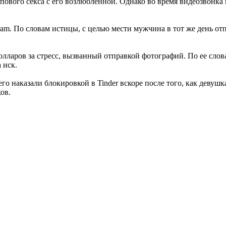
пового секса с его возлюбленной. Однако во время видеозвонка
tagram. По словам истицы, с целью мести мужчина в тот же день 
лларов за стресс, вызванный отправкой фотографий. По ее слов
 иск.
о его наказали блокировкой в Tinder вскоре после того, как девуш
ов.