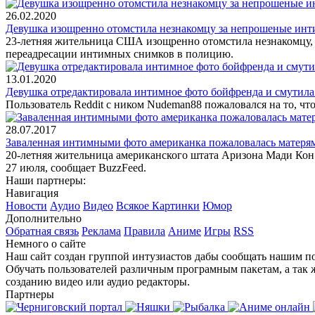
26.02.2020
Девушка изощренно отомстила незнакомцу за непрошеные ин
23-летняя жительница США изощренно отомстила незнакомцу, 
переадресации интимных снимков в полицию.
13.01.2020
Девушка отредактировала интимное фото бойфренда и смутила
Пользователь Reddit с ником Nudeman88 пожаловался на то, чт
28.07.2017
Заваленная интимными фото американка пожаловалась матеря
20-летняя жительница американского штата Аризона Мади Кон 
27 июля, сообщает BuzzFeed.
Наши партнеры:
Навигация
Новости
Аудио
Видео
Всякое
Картинки
Юмор
Дополнительно
Обратная связь
Реклама
Правила
Аниме
Игры
RSS
Немного о сайте
Наш сайт создан группой интузиастов дабы сообщать нашим по
Обучать пользователей различным програмным пакетам, а так 
созданию видео или аудио редакторы.
Партнеры