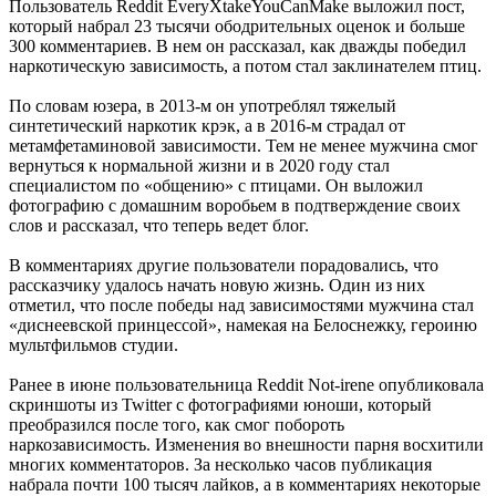
Пользователь Reddit EveryXtakeYouCanMake выложил пост,
который набрал 23 тысячи ободрительных оценок и больше
300 комментариев. В нем он рассказал, как дважды победил
наркотическую зависимость, а потом стал заклинателем птиц.
По словам юзера, в 2013-м он употреблял тяжелый
синтетический наркотик крэк, а в 2016-м страдал от
метамфетаминовой зависимости. Тем не менее мужчина смог
вернуться к нормальной жизни и в 2020 году стал
специалистом по «общению» с птицами. Он выложил
фотографию с домашним воробьем в подтверждение своих
слов и рассказал, что теперь ведет блог.
В комментариях другие пользователи порадовались, что
рассказчику удалось начать новую жизнь. Один из них
отметил, что после победы над зависимостями мужчина стал
«диснеевской принцессой», намекая на Белоснежку, героиню
мультфильмов студии.
Ранее в июне пользовательница Reddit Not-irene опубликовала
скриншоты из Twitter с фотографиями юноши, который
преобразился после того, как смог побороть
наркозависимость. Изменения во внешности парня восхитили
многих комментаторов. За несколько часов публикация
набрала почти 100 тысяч лайков, а в комментариях некоторые