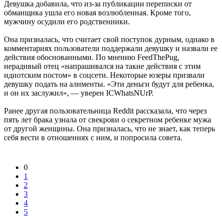
Девушка добавила, что из-за публикации переписки от
обманщика ушла его новая возлюбленная. Кроме того,
мужчину осудили его родственники.
Она призналась, что считает свой поступок дурным, однако в
комментариях пользователи поддержали девушку и назвали ее
действия обоснованными. По мнению FeedThePug,
нерадивый отец «напрашивался на такие действия с этим
идиотским постом» в соцсети. Некоторые юзеры призвали
девушку подать на алименты. «Эти деньги будут для ребенка,
и он их заслужил», — уверен ICWhatsNUrP.
Ранее другая пользовательница Reddit рассказала, что через
пять лет брака узнала от свекрови о секретном ребенке мужа
от другой женщины. Она призналась, что не знает, как теперь
себя вести в отношениях с ним, и попросила совета.
0
1
2
3
4
5