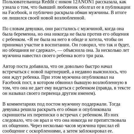
Пользовательница Reddit с ником 12ANON1 рассказала, как
узнала о том, что бывший любовник оболгал ее в публикации
на Facebook, и публично раскрыла обман мужчины. В итоге
он лишился своей новой возлюбленной.
По словам девушки, они расстались с мужчиной, когда она
была беременна, но она никогда не была против его общения
с ребенком. «Я не была на него в обиде и хотела, чтобы он
принимал участие в воспитании. Он говорил, что так и будет,
но обещания не сдержал», — объяснила она. За несколько лет
мужчина навестил своего ребенка всего три раза.
Автор поста добавила, что он довольно быстро начал
встречаться с новой партнершей, а недавно выяснилось, что
они ждут ребенка. При этом мужчина опубликовал на
Facebook пост, в котором обвинил бывшую возлюбленную в
том, что она не дает ему видеться с ребенком (правда, в тексте
он называл своего первенца другим именем).
В комментариях под постом мужчину поддержали. Тогда
девушка решила раскрыть его обман и опубликовала
скриншоты их переписки о встречах с ребенком. Из них
следовало, что он врал и что она никогда не препятствовала
их общению. Через несколько часов мужчина прислал ей
сообщение с оскорблениями, а затем заблокировал ее.