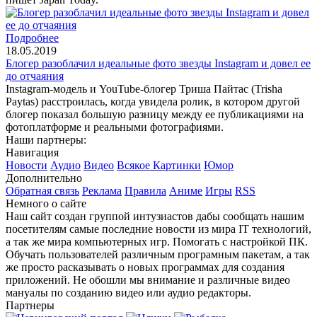
Подробнее
18.05.2019
Блогер разоблачил идеальные фото звезды Instagram и довел ее
до отчаяния
Instagram-модель и YouTube-блогер Триша Пайтас (Trisha
Paytas) расстроилась, когда увидела ролик, в котором другой
блогер показал большую разницу между ее публикациями на
фотоплатформе и реальными фотографиями.
Наши партнеры:
Навигация
Новости
Аудио
Видео
Всякое
Картинки
Юмор
Дополнительно
Обратная связь
Реклама
Правила
Аниме
Игры
RSS
Немного о сайте
Наш сайт создан группой интузиастов дабы сообщать нашим
посетителям самые последние новости из мира IT технологий,
а так же мира компьютерных игр. Помогать с настройкой ПК.
Обучать пользователей различным програмным пакетам, а так
же просто расказывать о новых программах для создания
приложений. Не обошли мы внимание и различные видео
мануалы по созданию видео или аудио редакторы.
Партнеры