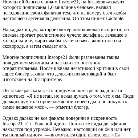
Немецкий блогер с ником Inscope21, на Instagram-аккаунт
которого подписаны 1,6 миллиона человек, вызвал
негодование своих фанатов тем, что на камеру съел якобы
настоящего детеныша дельфина. Об этом пишет Ladbible.
На кадрах видео, которое блогер опубликовал в соцсети, он
сначала трогает реалистичное чучело дельфина, лежащее в
холодильнике, жарит якобы кусочки мяса животного на
сковороде, а затем съедает его.
Многие подписчики Inscope21 были разгневаны таким
поведением мужчины и назвали его поступок
отвратительным. После шквала негативной критики в свой
адрес блогер заявил, что дельфин ненастоящий и был
изготовлен на 3D-принтере.
Он также рассказал, что придумал розыгрыш ради блага
животных. «Я не веган, но начал думать о том, что я ем. Люди
должны думать о происхождении своей еды и не покупать
самое дешевое мясо», — отметил блогер.
Однако далеко не все фанаты поверили в искренность
Inscope21. «Ты больной идиот. Почти все виды дельфинов
находятся под угрозой. Неважно, настоящий он был или нет,
ты полный идиот», — возмутился один из юзеров. «Ты