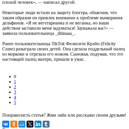
плохой человек», — написал другой.
Некоторые люди встали на защиту блогера, объяснив, что
таким образом он привлек внимание к проблеме вымирания
дельфинов. «Я не вегетарианка и не веганка, но ваши
действия заставили меня задуматься! Зауважала вас!» —
заявила пользовательница _diiinaaa_.
Ранее пользовательница TikTok Фелисити Крэйн (Felicity
Crane) разыграла своих детей. Она сделала поддельный палец
из моркови и отрезала его ножом. Сыновья, подумав, что это
настоящий палец матери, пришли в ужас.
0
1
2
3
4
5
Понравиласть статья? Жми лайк или расскажи своим друзьям!