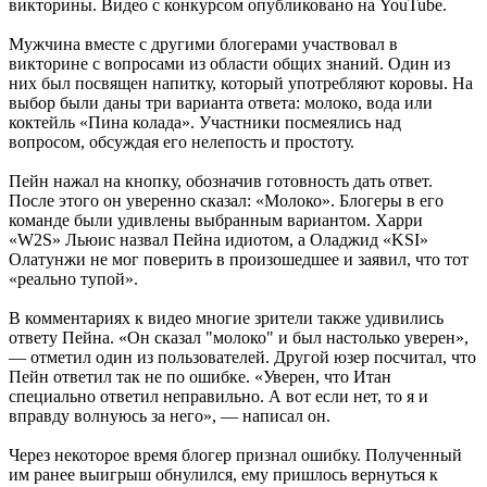
викторины. Видео с конкурсом опубликовано на YouTube.
Мужчина вместе с другими блогерами участвовал в
викторине с вопросами из области общих знаний. Один из
них был посвящен напитку, который употребляют коровы. На
выбор были даны три варианта ответа: молоко, вода или
коктейль «Пина колада». Участники посмеялись над
вопросом, обсуждая его нелепость и простоту.
Пейн нажал на кнопку, обозначив готовность дать ответ.
После этого он уверенно сказал: «Молоко». Блогеры в его
команде были удивлены выбранным вариантом. Харри
«W2S» Льюис назвал Пейна идиотом, а Оладжид «KSI»
Олатунжи не мог поверить в произошедшее и заявил, что тот
«реально тупой».
В комментариях к видео многие зрители также удивились
ответу Пейна. «Он сказал "молоко" и был настолько уверен»,
— отметил один из пользователей. Другой юзер посчитал, что
Пейн ответил так не по ошибке. «Уверен, что Итан
специально ответил неправильно. А вот если нет, то я и
вправду волнуюсь за него», — написал он.
Через некоторое время блогер признал ошибку. Полученный
им ранее выигрыш обнулился, ему пришлось вернуться к