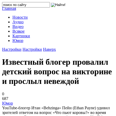
Главная
Новости
Аудио
Видео
Всякое
Картинки
Юмор
Настройки
Настройки
Наверх
Известный блогер провалил
детский вопрос на викторине
и прослыл невеждой
0
687
Юмор
YouTube-блогер Итан «Behzinga» Пейн (Ethan Payne) удивил
зрителей ответом на вопрос «Что пьют коровы?» во время