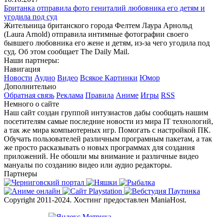
Британка отправила фото гениталий любовника его детям и
угодила под суд
Жительница британского города Фелтем Лаура Арнольд
(Laura Arnold) отправила интимные фотографии своего
бывшего любовника его жене и детям, из-за чего угодила под
суд. Об этом сообщает The Daily Mail.
Наши партнеры:
Навигация
Новости
Аудио
Видео
Всякое
Картинки
Юмор
Дополнительно
Обратная связь
Реклама
Правила
Аниме
Игры
RSS
Немного о сайте
Наш сайт создан группой интузиастов дабы сообщать нашим
посетителям самые последние новости из мира IT технологий,
а так же мира компьютерных игр. Помогать с настройкой ПК.
Обучать пользователей различным програмным пакетам, а так
же просто расказывать о новых программах для создания
приложений. Не обошли мы внимание и различные видео
мануалы по созданию видео или аудио редакторы.
Партнеры
Copyright 2011-2024. Хостинг предоставлен ManiaHost.