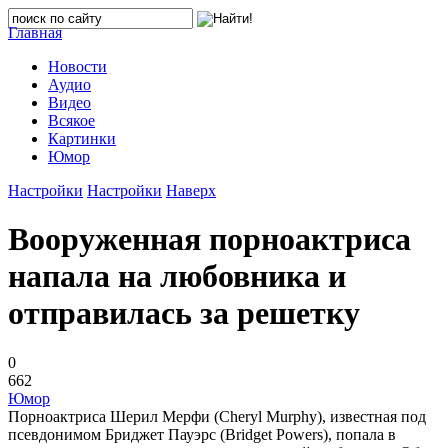
Главная
Новости
Аудио
Видео
Всякое
Картинки
Юмор
Настройки
Настройки
Наверх
Вооруженная порноактриса
напала на любовника и
отправилась за решетку
0
662
Юмор
Порноактриса Шерил Мерфи (Cheryl Murphy), известная под
псевдонимом Бриджет Пауэрс (Bridget Powers), попала в