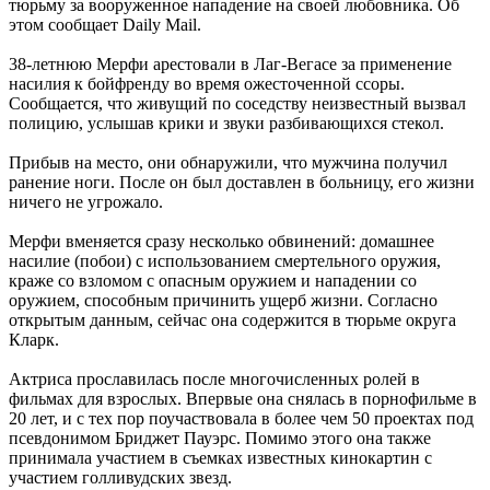
тюрьму за вооруженное нападение на своей любовника. Об
этом сообщает Daily Mail.
38-летнюю Мерфи арестовали в Лаг-Вегасе за применение
насилия к бойфренду во время ожесточенной ссоры.
Сообщается, что живущий по соседству неизвестный вызвал
полицию, услышав крики и звуки разбивающихся стекол.
Прибыв на место, они обнаружили, что мужчина получил
ранение ноги. После он был доставлен в больницу, его жизни
ничего не угрожало.
Мерфи вменяется сразу несколько обвинений: домашнее
насилие (побои) с использованием смертельного оружия,
краже со взломом с опасным оружием и нападении со
оружием, способным причинить ущерб жизни. Согласно
открытым данным, сейчас она содержится в тюрьме округа
Кларк.
Актриса прославилась после многочисленных ролей в
фильмах для взрослых. Впервые она снялась в порнофильме в
20 лет, и с тех пор поучаствовала в более чем 50 проектах под
псевдонимом Бриджет Пауэрс. Помимо этого она также
принимала участием в съемках известных кинокартин с
участием голливудских звезд.