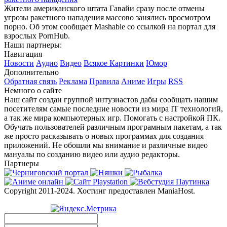
Жители американского штата Гавайи сразу после отмены
угрозы ракетного нападения массово занялись просмотром
порно. Об этом сообщает Mashable со ссылкой на портал для
взрослых PornHub.
Наши партнеры:
Навигация
Новости
Аудио
Видео
Всякое
Картинки
Юмор
Дополнительно
Обратная связь
Реклама
Правила
Аниме
Игры
RSS
Немного о сайте
Наш сайт создан группой интузиастов дабы сообщать нашим
посетителям самые последние новости из мира IT технологий,
а так же мира компьютерных игр. Помогать с настройкой ПК.
Обучать пользователей различным програмным пакетам, а так
же просто расказывать о новых программах для создания
приложений. Не обошли мы внимание и различные видео
мануалы по созданию видео или аудио редакторы.
Партнеры
Copyright 2011-2024. Хостинг предоставлен ManiaHost.