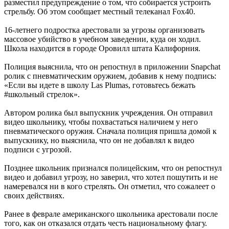
разместил предупреждение о том, что собирается устроить
стрельбу. Об этом сообщает местный телеканал Fox40.
16-летнего подростка арестовали за угрозы организовать
массовое убийство в учебном заведении, куда он ходил.
Школа находится в городе Оровилл штата Калифорния.
Полиция выяснила, что он репостнул в приложении Snapchat
ролик с пневматическим оружием, добавив к нему подпись:
«Если вы идете в школу Las Plumas, готовьтесь бежать
#школьный стрелок».
Автором ролика был выпускник учреждения. Он отправил
видео школьнику, чтобы похвастаться наличием у него
пневматического оружия. Сначала полиция пришла домой к
выпускнику, но выяснила, что он не добавлял к видео
подписи с угрозой.
Позднее школьник признался полицейским, что он репостнул
видео и добавил угрозу, но заверил, что хотел пошутить и не
намеревался ни в кого стрелять. Он отметил, что сожалеет о
своих действиях.
Ранее в феврале американского школьника арестовали после
того, как он отказался отдать честь национальному флагу.