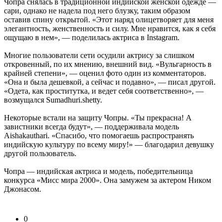
Чопра снялась в традиционной индийской женской одежде —
сари, однако не надела под него блузку, таким образом
оставив спину открытой. «Этот наряд олицетворяет для меня
элегантность, женственность и силу. Мне нравится, как я себя
ощущаю в нем», — поделилась актриса в Instagram.
Многие пользователи сети осудили актрису за слишком
откровенный, по их мнению, внешний вид. «Вульгарность в
крайней степени», — оценил фото один из комментаторов.
«Она и была дешевкой, а сейчас и подавно», — писал другой.
«Одета, как проститутка, и ведет себя соответственно», —
возмущался Sumadhuri.shetty.
Некоторые встали на защиту Чопры. «Ты прекрасна! А
завистники всегда будут», — поддерживала модель
Aishakauthari. «Спасибо, что помогаешь распространять
индийскую культуру по всему миру!» — благодарил девушку
другой пользователь.
Чопра — индийская актриса и модель, победительница
конкурса «Мисс мира 2000». Она замужем за актером Ником
Джонасом.
0