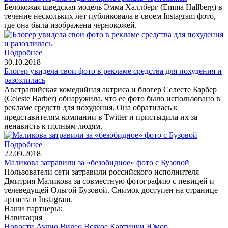
Белокожая шведская модель Эмма Халлберг (Emma Hallberg) в
течение нескольких лет публиковала в своем Instagram фото,
где она была изображена чернокожей.
Подробнее
30.10.2018
Блогер увидела свои фото в рекламе средства для похудения и
разозлилась
Австралийская комедийная актриса и блогер Селесте Барбер
(Celeste Barber) обнаружила, что ее фото было использовано в
рекламе средств для похудения. Она обратилась к
представителям компании в Twitter и пристыдила их за
ненависть к полным людям.
Подробнее
22.09.2018
Маликова затравили за «безобидное» фото с Бузовой
Пользователи сети затравили российского исполнителя
Дмитрия Маликова за совместную фотографию с певицей и
телеведущей Ольгой Бузовой. Снимок доступен на странице
артиста в Instagram.
Наши партнеры:
Навигация
Новости
Аудио
Видео
Всякое
Картинки
Юмор