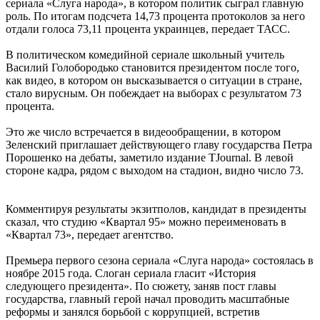
сериала «Слуга народа», в котором политик сыграл главную
роль. По итогам подсчета 14,73 процента протоколов за него
отдали голоса 73,11 процента украинцев, передает ТАСС.
В политическом комедийной сериале школьный учитель
Василий Голобородько становится президентом после того,
как видео, в котором он высказывается о ситуации в стране,
стало вирусным. Он побеждает на выборах с результатом 73
процента.
Это же число встречается в видеообращении, в котором
Зеленский приглашает действующего главу государства Петра
Порошенко на дебаты, заметило издание TJournal. В левой
стороне кадра, рядом с выходом на стадион, видно число 73.
Комментируя результаты экзитполов, кандидат в президенты
сказал, что студию «Квартал 95» можно переименовать в
«Квартал 73», передает агентство.
Премьера первого сезона сериала «Слуга народа» состоялась в
ноябре 2015 года. Слоган сериала гласит «История
следующего президента». По сюжету, заняв пост главы
государства, главный герой начал проводить масштабные
реформы и занялся борьбой с коррупцией, встретив