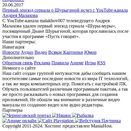
20.06.2017
Первый эпизод сериала о Шурыгиной исчез с YouTube-канала
Андрея Малахова
С YouTube-канала malakhov007 телеведущего Андрея
Малахова удален первый эпизод сериала «Шуры-муры»,
посвященный Диане Шурыгиной, которая прославилась после
участия в программе «Пусть говорят».
Наши партнеры:
Навигация
Новости
Аудио
Видео
Всякое
Картинки
Юмор
Дополнительно
Обратная связь
Реклама
Правила
Аниме
Игры
RSS
Немного о сайте
Наш сайт создан группой интузиастов дабы сообщать нашим
посетителям самые последние новости из мира IT технологий,
а так же мира компьютерных игр. Помогать с настройкой ПК.
Обучать пользователей различным програмным пакетам, а так
же просто расказывать о новых программах для создания
приложений. Не обошли мы внимание и различные видео
мануалы по созданию видео или аудио редакторы.
Партнеры
Copyright 2011-2024. Хостинг предоставлен ManiaHost.