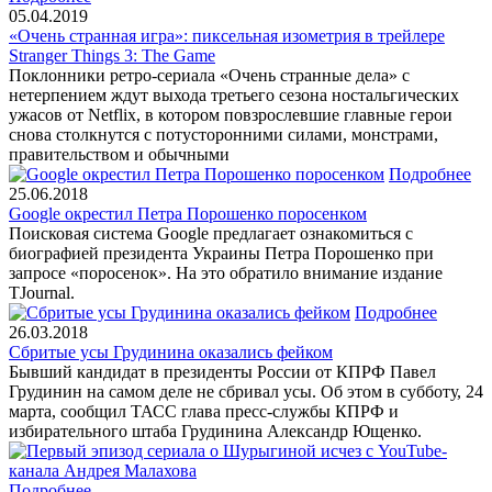
05.04.2019
«Очень странная игра»: пиксельная изометрия в трейлере
Stranger Things 3: The Game
Поклонники ретро-сериала «Очень странные дела» с
нетерпением ждут выхода третьего сезона ностальгических
ужасов от Netflix, в котором повзрослевшие главные герои
снова столкнутся с потусторонними силами, монстрами,
правительством и обычными
Подробнее
25.06.2018
Google окрестил Петра Порошенко поросенком
Поисковая система Google предлагает ознакомиться с
биографией президента Украины Петра Порошенко при
запросе «поросенок». На это обратило внимание издание
TJournal.
Подробнее
26.03.2018
Сбритые усы Грудинина оказались фейком
Бывший кандидат в президенты России от КПРФ Павел
Грудинин на самом деле не сбривал усы. Об этом в субботу, 24
марта, сообщил ТАСС глава пресс-службы КПРФ и
избирательного штаба Грудинина Александр Ющенко.
Подробнее