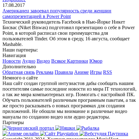
17.08.2017
Американец завоевал популярность среди женщин
самопрезентацией в Power Point
Технический руководитель Facebook в Нью-Йорке Никет
Бисвас (Niket Biswas) подготовил презентацию о себе в Power
Point, в которой расписал свои преимущества для
пользователей Tinder. Об этом в среду, 16 августа, сообщает
Mashable.
Наши партнеры:
Навигация
Новости
Аудио
Видео
Всякое
Картинки
Юмор
Дополнительно
Обратная связь
Реклама
Правила
Аниме
Игры
RSS
Немного о сайте
Наш сайт создан группой интузиастов дабы сообщать нашим
посетителям самые последние новости из мира IT технологий,
а так же мира компьютерных игр. Помогать с настройкой ПК.
Обучать пользователей различным програмным пакетам, а так
же просто расказывать о новых программах для создания
приложений. Не обошли мы внимание и различные видео
мануалы по созданию видео или аудио редакторы.
Партнеры