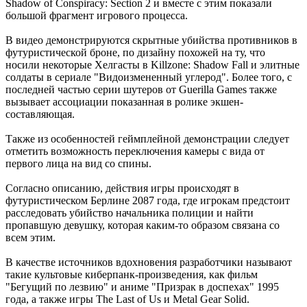
Shadow of Conspiracy: Section 2 и вместе с этим показали
большой фрагмент игрового процесса.
В видео демонстрируются скрытные убийства противников в
футуристической броне, по дизайну похожей на ту, что
носили некоторые Хелгасты в Killzone: Shadow Fall и элитные
солдаты в сериале "Видоизмененный углерод". Более того, с
последней частью серии шутеров от Guerilla Games также
вызывает ассоциации показанная в ролике экшен-
составляющая.
Также из особенностей геймплейной демонстрации следует
отметить возможность переключения камеры с вида от
первого лица на вид со спины.
Согласно описанию, действия игры происходят в
футуристическом Берлине 2087 года, где игрокам предстоит
расследовать убийство начальника полиции и найти
пропавшую девушку, которая каким-то образом связана со
всем этим.
В качестве источников вдохновения разработчики называют
такие культовые киберпанк-произведения, как фильм
"Бегущий по лезвию" и аниме "Призрак в доспехах" 1995
года, а также игры The Last of Us и Metal Gear Solid.