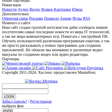
Наши партнеры:
Навигация
Новости
Аудио
Видео
Всякое
Картинки
Юмор
Дополнительно
Обратная связь
Реклама
Правила
Аниме
Игры
RSS
Немного о сайте
Наш сайт создан группой интузиастов дабы сообщать нашим
посетителям самые последние новости из мира IT технологий,
а так же мира компьютерных игр. Помогать с настройкой ПК.
Обучать пользователей различным програмным пакетам, а так
же просто расказывать о новых программах для создания
приложений. Не обошли мы внимание и различные видео
мануалы по созданию видео или аудио редакторы.
Партнеры
Copyright 2011-2024. Хостинг предоставлен ManiaHost.
Забыл пароль?
/
Регистрация
выбрать фон