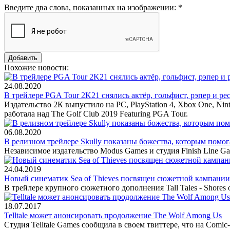
Введите два слова, показанных на изображении:
*
Похожие новости:
24.08.2020
В трейлере PGA Tour 2K21 снялись актёр, гольфист, рэпер и ре
Издательство 2К выпустило на РС, PlayStation 4, Xbox One, Ni
работала над The Golf Club 2019 Featuring PGA Tour.
06.08.2020
В релизном трейлере Skully показаны божества, которым помог
Независимое издательство Modus Games и студия Finish Line Ga
24.04.2019
Новый синематик Sea of Thieves посвящен сюжетной кампании
В трейлере крупного сюжетного дополнения Tall Tales - Shores
18.07.2017
Telltale может анонсировать продолжение The Wolf Among Us
Студия Telltale Games сообщила в своем твиттере, что на Comi