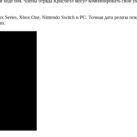
 в ходе боя. Члены отряда Крисбелл могут комбинировать свои 
 Xbox Series, Xbox One, Nintendo Switch и PC. Точная дата релиза 
ах.