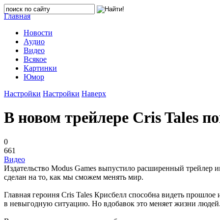
Главная
Новости
Аудио
Видео
Всякое
Картинки
Юмор
Настройки
Настройки
Наверх
В новом трейлере Cris Tales 
0
661
Видео
Издательство Modus Games выпустило расширенный трейлер игр
сделан на то, как мы сможем менять мир.
Главная героиня Cris Tales Крисбелл способна видеть прошлое 
в невыгодную ситуацию. Но вдобавок это меняет жизни людей