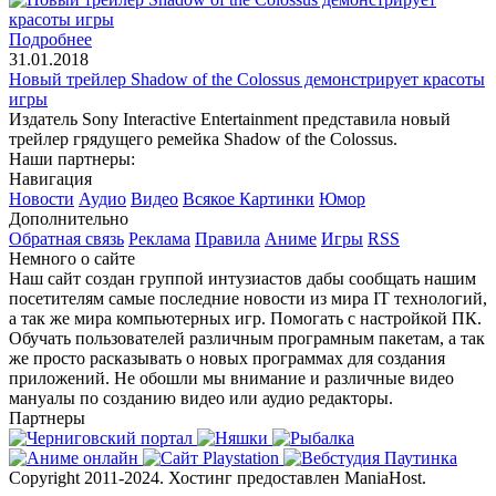
Подробнее
31.01.2018
Новый трейлер Shadow of the Colossus демонстрирует красоты
игры
Издатель Sony Interactive Entertainment представила новый
трейлер грядущего ремейка Shadow of the Colossus.
Наши партнеры:
Навигация
Новости
Аудио
Видео
Всякое
Картинки
Юмор
Дополнительно
Обратная связь
Реклама
Правила
Аниме
Игры
RSS
Немного о сайте
Наш сайт создан группой интузиастов дабы сообщать нашим
посетителям самые последние новости из мира IT технологий,
а так же мира компьютерных игр. Помогать с настройкой ПК.
Обучать пользователей различным програмным пакетам, а так
же просто расказывать о новых программах для создания
приложений. Не обошли мы внимание и различные видео
мануалы по созданию видео или аудио редакторы.
Партнеры
Copyright 2011-2024. Хостинг предоставлен ManiaHost.