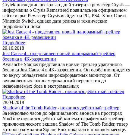
Crytek последние несколько дней тизерила ремастер Crysis —
информация о Crysis Remastered появилась на официальном
сайте игры. Ремастер Crysis выйдет на PC, PS4, Xbox One и
Nintendo Switch, однако дата релиза и технические
подробности пока
Подробнее
29.10.2018
Just Cause 4 - представлен новый панорамный трейлер
боевика в 4K-разрешении
Avalanche Studios представила новый трейлер ураганного
боевика Just Cause 4 в 4K-разрешении. Он особенно придется
по вкусу обладателям широкоформатных мониторов. От
великолепных южноамериканский перспектив до
незабываемых боев в экстремальных
Подробнее
28.04.2018
Shadow of the Tomb Raider - появился дебютный трейлер
За несколько часов до официального анонса на просторах
YouTube появился дебютный кинематографичный трейлер
приключенческого экшена Shadow of The Tomb Raider, тизер
которого компания Square Enix показала в прошлом месяце.