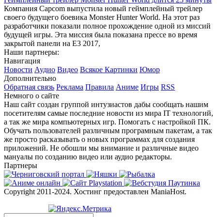
Компания Capcom выпустила новый геймплейный трейлер
своего будущего боевика Monster Hunter World. На этот раз
разработчики показали полное прохождение одной из миссий
будущей игры. Эта миссия была показана прессе во время
закрытой панели на Е3 2017,
Наши партнеры:
Навигация
Новости
Аудио
Видео
Всякое
Картинки
Юмор
Дополнительно
Обратная связь
Реклама
Правила
Аниме
Игры
RSS
Немного о сайте
Наш сайт создан группой интузиастов дабы сообщать нашим
посетителям самые последние новости из мира IT технологий,
а так же мира компьютерных игр. Помогать с настройкой ПК.
Обучать пользователей различным програмным пакетам, а так
же просто расказывать о новых программах для создания
приложений. Не обошли мы внимание и различные видео
мануалы по созданию видео или аудио редакторы.
Партнеры
Copyright 2011-2024. Хостинг предоставлен ManiaHost.