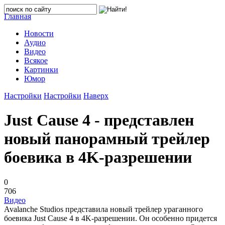
Главная
Новости
Аудио
Видео
Всякое
Картинки
Юмор
Настройки
Настройки
Наверх
Just Cause 4 - представлен
новый панорамный трейлер
боевика в 4K-разрешении
0
706
Видео
Avalanche Studios представила новый трейлер ураганного
боевика Just Cause 4 в 4K-разрешении. Он особенно придется