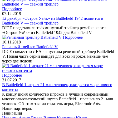
Подробнее
07.12.2019
12 декабря «Остров Уэйк» из Battlefield 1942 появится в
Battlefield V — свежий трейлер
DICE представила трёхминутный трейлер ремейка карты
«Остров Уэйк» из Battlefield 1942 для Battlefield V.
Подробнее
10.11.2018
Релизный трейлер Battlefield V
DICE совместно с EA выпустила релизный трейлер Battlefield
V. Новая часть серии выйдет для всех игроков меньше чем
через две недели.
Подробнее
31.07.2017
В Battlefield 1 играет 21 млн человек, ожидается море нового
контента
К концу июня количество игроков в лучший современный
многопользовательский шутер Battlefield 1 превысило 21 млн
человек. Об этом заявил издатель игры, Electronic Arts.
Наши партнеры:
Навигация
Новости
Аудио
Видео
Всякое
Картинки
Юмор