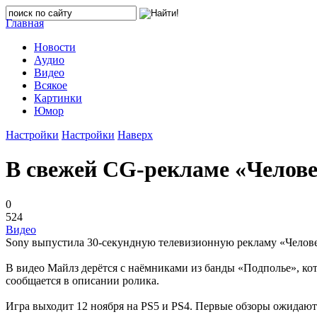
Главная
Новости
Аудио
Видео
Всякое
Картинки
Юмор
Настройки
Настройки
Наверх
В свежей CG-рекламе «Челове
0
524
Видео
Sony выпустила 30-секундную телевизионную рекламу «Человека-
В видео Майлз дерётся с наёмниками из банды «Подполье», ко
сообщается в описании ролика.
Игра выходит 12 ноября на PS5 и PS4. Первые обзоры ожидаютс