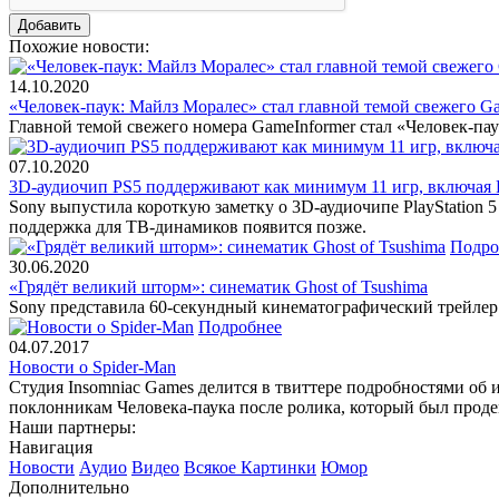
Похожие новости:
14.10.2020
«Человек-паук: Майлз Моралес» стал главной темой свежего G
Главной темой свежего номера GameInformer стал «Человек-па
07.10.2020
3D-аудиочип PS5 поддерживают как минимум 11 игр, включая Res
Sony выпустила короткую заметку о 3D-аудиочипе PlayStation 5 
поддержка для ТВ-динамиков появится позже.
Подро
30.06.2020
«Грядёт великий шторм»: синематик Ghost of Tsushima
Sony представила 60-секундный кинематографический трейлер G
Подробнее
04.07.2017
Новости о Spider-Man
Студия Insomniac Games делится в твиттере подробностями об 
поклонникам Человека-паука после ролика, который был прод
Наши партнеры:
Навигация
Новости
Аудио
Видео
Всякое
Картинки
Юмор
Дополнительно