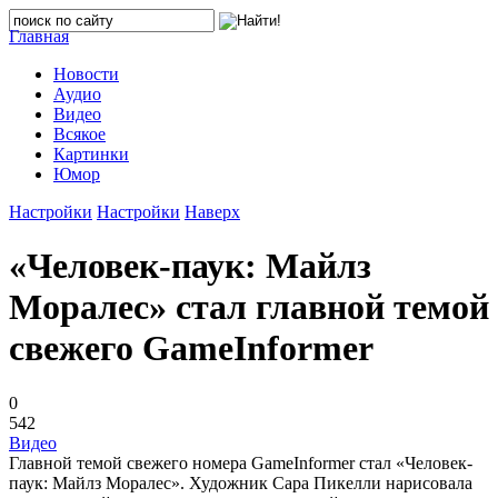
Главная
Новости
Аудио
Видео
Всякое
Картинки
Юмор
Настройки
Настройки
Наверх
«Человек-паук: Майлз
Моралес» стал главной темой
свежего GameInformer
0
542
Видео
Главной темой свежего номера GameInformer стал «Человек-
паук: Майлз Моралес». Художник Сара Пикелли нарисовала