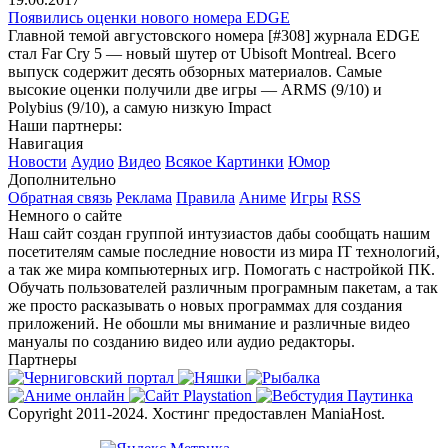
Появились оценки нового номера EDGE
Главной темой августовского номера [#308] журнала EDGE
стал Far Cry 5 — новый шутер от Ubisoft Montreal. Всего
выпуск содержит десять обзорных материалов. Самые
высокие оценки получили две игры — ARMS (9/10) и
Polybius (9/10), а самую низкую Impact
Наши партнеры:
Навигация
Новости
Аудио
Видео
Всякое
Картинки
Юмор
Дополнительно
Обратная связь
Реклама
Правила
Аниме
Игры
RSS
Немного о сайте
Наш сайт создан группой интузиастов дабы сообщать нашим
посетителям самые последние новости из мира IT технологий,
а так же мира компьютерных игр. Помогать с настройкой ПК.
Обучать пользователей различным програмным пакетам, а так
же просто расказывать о новых программах для создания
приложений. Не обошли мы внимание и различные видео
мануалы по созданию видео или аудио редакторы.
Партнеры
Copyright 2011-2024. Хостинг предоставлен ManiaHost.