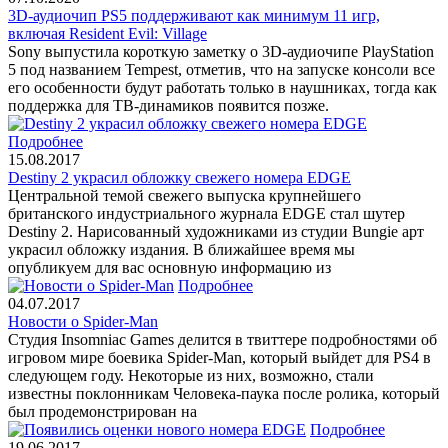
3D-аудиочип PS5 поддерживают как минимум 11 игр,
включая Resident Evil: Village
Sony выпустила короткую заметку о 3D-аудиочипе PlayStation
5 под названием Tempest, отметив, что на запуске консоли все
его особенности будут работать только в наушниках, тогда как
поддержка для ТВ-динамиков появится позже.
Подробнее
15.08.2017
Destiny 2 украсил обложку свежего номера EDGE
Центральной темой свежего выпуска крупнейшего
британского индустриального журнала EDGE стал шутер
Destiny 2. Нарисованный художниками из студии Bungie арт
украсил обложку издания. В ближайшее время мы
опубликуем для вас основную информацию из
Подробнее
04.07.2017
Новости о Spider-Man
Студия Insomniac Games делится в твиттере подробностями об
игровом мире боевика Spider-Man, который выйдет для PS4 в
следующем году. Некоторые из них, возможно, стали
известны поклонникам Человека-паука после ролика, который
был продемонстрирован на
Подробнее
19.06.2017