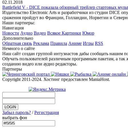
02.11.2018
Battlefield V - DICE показала обзорный трейлер стартовых мул
Издательство Electronic Arts и разработчики из студии DICE о
сражения пройдут во Франции, Голландии, Норвегии и Северн
Наши партнеры:
Навигация
Новости
Аудио
Видео
Всякое
Картинки
Юмор
Дополнительно
Обратная связь
Реклама
Правила
Аниме
Игры
RSS
Немного о сайте
Наш сайт создан группой интузиастов дабы сообщать нашим по
Обучать пользователей различным програмным пакетам, а так 
созданию видео или аудио редакторы.
Партнеры
Copyright 2011-2024. Хостинг предоставлен ManiaHost.
Забыл пароль?
/
Регистрация
выбрать фон