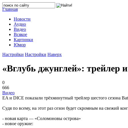
Главная
Новости
Аудио
Видео
Всякое
Картинки
Юмор
Настройки
Настройки
Наверх
«Вглубь джунглей»: трейлер и 
0
666
Видео
EA и DICE показали трёхминутный трейлер шестого сезона Batt
Судя по всему, на этот раз сезон будет скромным на свежий кон
- новая карта — «Соломоновы острова»
- новое оружие: