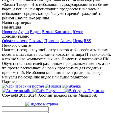
«Захват Таюра». Это небольшая и сфокусированная на битве
карта, а бои на ней происходят в предрассветные часы в
небольшом городке, который служит ареной сражений за
регион Шампань-Арденны.
Наши партнеры:
Навигация
Новости
Аудио
Видео
Всякое
Картинки
Юмор
Дополнительно
Обратная связь
Реклама
Правила
Аниме
Игры
RSS
Немного о сайте
Наш сайт создан группой интузиастов дабы сообщать нашим
посетителям самые последние новости из мира IT технологий,
а так же мира компьютерных игр. Помогать с настройкой ПК.
Обучать пользователей различным програмным пакетам, а так
же просто расказывать о новых программах для создания
приложений. Не обошли мы внимание и различные видео
мануалы по созданию видео или аудио редакторы.
Партнеры
Copyright 2011-2024. Хостинг предоставлен ManiaHost.