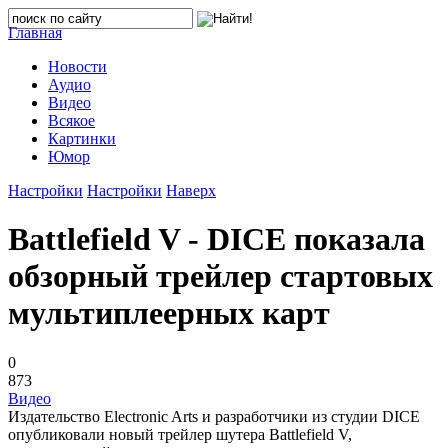
Главная
Новости
Аудио
Видео
Всякое
Картинки
Юмор
Настройки
Настройки
Наверх
Battlefield V - DICE показала
обзорный трейлер стартовых
мультиплеерных карт
0
873
Видео
Издательство Electronic Arts и разработчики из студии DICE
опубликовали новый трейлер шутера Battlefield V,