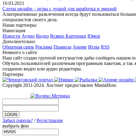
10.03.2021
Слоты онлайн – игры с душой для заработка и эмоций
Альтернативные развлечения всегда будут пользоваться больш
специалистов своего дела.
Наши партнеры:
Навигация
Новости
Аудио
Видео
Всякое
Картинки
Юмор
Дополнительно
Обратная связь
Реклама
Правила
Аниме
Игры
RSS
Немного о сайте
Наш сайт создан группой интузиастов дабы сообщать нашим по
Обучать пользователей различным програмным пакетам, а так 
созданию видео или аудио редакторы.
Партнеры
Copyright 2011-2024. Хостинг предоставлен ManiaHost.
Забыл пароль?
/
Регистрация
выбрать фон