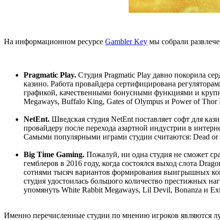
На информационном ресурсе
Gambler Key
мы собрали развлече
Pragmatic Play
.
Студия Pragmatic Play давно покорила се
казино. Работа провайдера сертифицирована регуляторам
графикой, качественными бонусными функциями и крупн
Megaways, Buffalo King, Gates of Olympus и Power of Thor
NetEnt.
Шведская студия NetEnt поставляет софт для каз
провайдеру после перехода азартной индустрии в интернет
Самыми популярными играми студии считаются: Dead or Al
Big Time Gaming.
Пожалуй, ни одна студия не сможет ср
гемблеров в 2016 году, когда состоялся выход слота Dra
сотнями тысяч вариантов формирования выигрышных комби
студия удостоилась большого количество престижных наг
упомянуть White Rabbit Megaways, Lil Devil, Bonanza и Ext
Именно перечисленные студии по мнению игроков являются луч