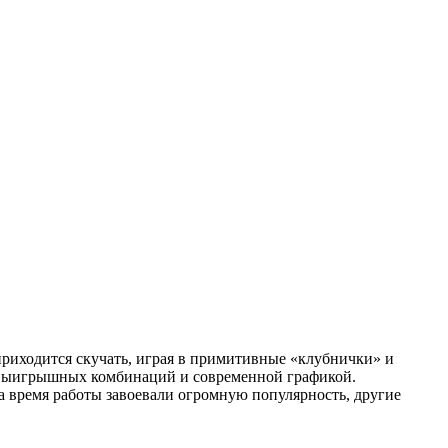
приходится скучать, играя в примитивные «клубнички» и
 выигрышных комбинаций и современной графикой.
а время работы завоевали огромную популярность, другие