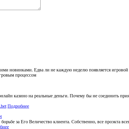
ими новинками. Едва ли не каждую неделю появляется игровой 
гровым процессом
нлайн казино на реальные деньги. Почему бы не соединить при
Подробнее
t
орьбе за Его Величество клиента. Собственно, все проэкта всег
бнее