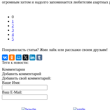
огромным хитом и надолго запоминается любителям азартных 
0
1
2
3
4
5
Понравиласть статья? Жми лайк или расскажи своим друзьям!
Теги к новости:
Комментарии
Добавить комментарий
Добавить свой комментарий:
Ваше Имя:
Ваш E-Mail: