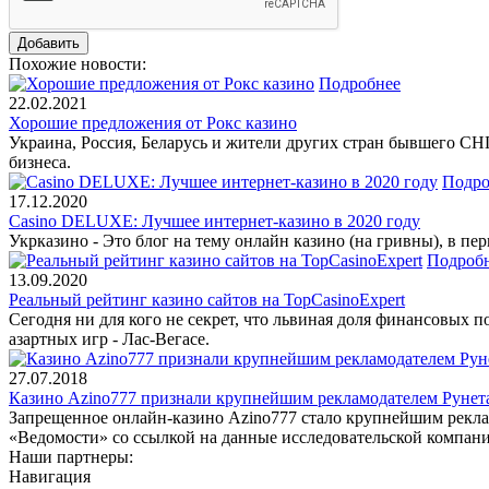
Похожие новости:
Подробнее
22.02.2021
Хорошие предложения от Рокс казино
Украина, Россия, Беларусь и жители других стран бывшего СНГ
бизнеса.
Подро
17.12.2020
Casino DELUXE: Лучшее интернет-казино в 2020 году
Укрказино - Это блог на тему онлайн казино (на гривны), в пе
Подроб
13.09.2020
Реальный рейтинг казино сайтов на TopCasinoExpert
Сегодня ни для кого не секрет, что львиная доля финансовых п
азартных игр - Лас-Вегасе.
27.07.2018
Казино Azino777 признали крупнейшим рекламодателем Рунет
Запрещенное онлайн-казино Azino777 стало крупнейшим рекла
«Ведомости» со ссылкой на данные исследовательской компани
Наши партнеры:
Навигация