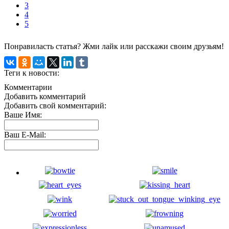
3
4
5
Понравиласть статья? Жми лайк или расскажи своим друзьям!
Теги к новости:
Комментарии
Добавить комментарий
Добавить свой комментарий:
Ваше Имя:
Ваш E-Mail: