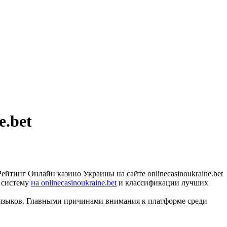
e.bet
ю систему
на onlinecasinoukraine.bet
и классификации лучших
 языков. Главными причинами внимания к платформе среди