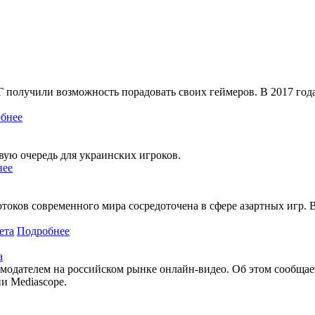
 получили возможность порадовать своих геймеров. В 2017 года
бнее
рвую очередь для украинских игроков.
нее
отоков современного мира сосредоточена в сфере азартных игр. 
Подробнее
а
модателем на российском рынке онлайн-видео. Об этом сообщае
и Mediascope.