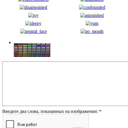
Введите два слова, показанных на изображении:
*